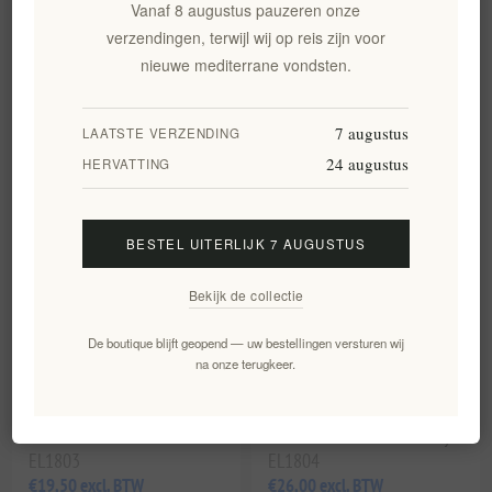
Vanaf 8 augustus pauzeren onze
uit de Egeïsche Zee
verzendingen, terwijl wij op reis zijn voor
EL1801
EL1802
€49,90 excl. BTW
€80,00 excl. BTW
nieuwe mediterrane vondsten.
gelijk aan €66,53 per 1 lt
gelijk aan €106,67 per 1 lt
7 augustus
LAATSTE VERZENDING
24 augustus
HERVATTING
BESTEL UITERLIJK 7 AUGUSTUS
Bekijk de collectie
De boutique blijft geopend — uw bestellingen versturen wij
na onze terugkeer.
Enstikto White 2023 -
Enstikto Rood 2021 -
Premium Witte Wijn uit Kreta
Premium Kretenzische Wijn
door Silva Daskalakis
van Silva Daskalakis Winery
EL1803
EL1804
€19,50 excl. BTW
€26,00 excl. BTW