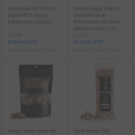
<p>Premium Mini Pistache
Artisanal Aegina Premium
Aegina PDO & Honing
Gekarameliseerde
Brokkelsnacks 150g</p>
Pistachenoten met Sesam -
Delicatesse Snack 120g
EL1840
EL1811
€8,80 excl. BTW
€6,60 excl. BTW
gelijk aan €0,06 per 1 gram(s)
gelijk aan €55,00 per 1 kg(s)
Aegina's brosse snacks met
Fystiki Aeginas PDO