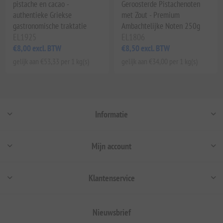
pistache en cacao -
Geroosterde Pistachenoten
authentieke Griekse
met Zout - Premium
gastronomische traktatie
Ambachtelijke Noten 250g
EL1925
EL1806
€8,00 excl. BTW
€8,50 excl. BTW
gelijk aan €53,33 per 1 kg(s)
gelijk aan €34,00 per 1 kg(s)
Informatie
Mijn account
Klantenservice
Nieuwsbrief