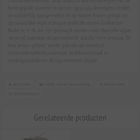
traditionele methode. Vanaf augustus worden de vijgen met de
hand geplukt wanneer ze op hun rijpst zijn. Vervolgens worden
ze voorzichtig opengesneden en op houten frames gelegd om
op natuurlijke wijze te drogen onder de warme Griekse zon.
Nadat ze in de zon zijn gedroogd, worden twee identieke vijgen
'omarmd', waardoor de kenmerkende "askada"-vorm ontstaat. Dit
hele proces gebeurt zonder gebruik van zwavel of
conserveermiddelen, waardoor de delicate smaak en
voedingswaarde van de vijg behouden blijven.
🎄 Kerstcadeau
🏡 Cadeau voor een housewarming
🙏 Bedankcadeau
🎂 Verjaardagscadeau
Gerelateerde producten