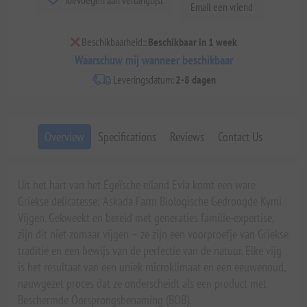
Email een vriend
Beschikbaarheid::
Beschikbaar in 1 week
Waarschuw mij wanneer beschikbaar
Leveringsdatum:
2-8 dagen
Overview
Specifications
Reviews
Contact Us
Uit het hart van het Egeïsche eiland Evia komt een ware
Griekse delicatesse: Askada Farm Biologische Gedroogde Kymi
Vijgen. Gekweekt en bereid met generaties familie-expertise,
zijn dit niet zomaar vijgen – ze zijn een voorproefje van Griekse
traditie en een bewijs van de perfectie van de natuur. Elke vijg
is het resultaat van een uniek microklimaat en een eeuwenoud,
nauwgezet proces dat ze onderscheidt als een product met
Beschermde Oorsprongsbenaming (BOB).