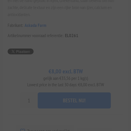
en met de hand geplukt in Kymi, Griekenland, staan bekend om hun
zachte, delicate textuur en zijn een rijke bron van ijzer, calcium en
antioxidanten.
Fabrikant:
Askada Farm
Artikelnummer voorraad referentie:
EL0261
€8,00 excl. BTW
gelijk aan €35,56 per 1 kg(s)
Lowest price in the last 30 days: €8,00 excl. BTW
BESTEL NU!
Toevoegen aan verlanglijst