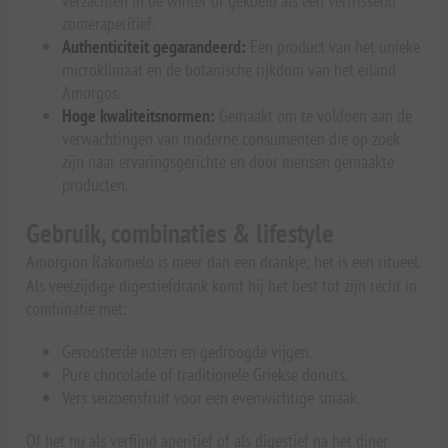
verzachten in de winter of gekoeld als een verfrissend
zomeraperitief.
Authenticiteit gegarandeerd:
Een product van het unieke
microklimaat en de botanische rijkdom van het eiland
Amorgos.
Hoge kwaliteitsnormen:
Gemaakt om te voldoen aan de
verwachtingen van moderne consumenten die op zoek
zijn naar ervaringsgerichte en door mensen gemaakte
producten.
Gebruik, combinaties & lifestyle
Amorgion Rakomelo is meer dan een drankje; het is een ritueel.
Als veelzijdige digestiefdrank komt hij het best tot zijn recht in
combinatie met:
Geroosterde noten en gedroogde vijgen.
Pure chocolade of traditionele Griekse donuts.
Vers seizoensfruit voor een evenwichtige smaak.
Of het nu als verfijnd aperitief of als digestief na het diner