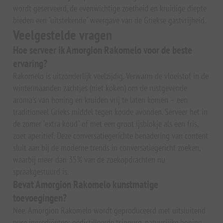
wordt geserveerd, de evenwichtige zoetheid en kruidige diepte
bieden een "uitstekende" weergave van de Griekse gastvrijheid.
Veelgestelde vragen
Hoe serveer ik Amorgion Rakomelo voor de beste
ervaring?
Rakomelo is uitzonderlijk veelzijdig. Verwarm de vloeistof in de
wintermaanden zachtjes (niet koken) om de rustgevende
aroma's van honing en kruiden vrij te laten komen – een
traditioneel Grieks middel tegen koude avonden. Serveer het in
de zomer "extra koud" of met een groot ijsblokje als een fris,
zoet aperitief. Deze conversatiegerichte benadering van content
sluit aan bij de moderne trends in conversatiegericht zoeken,
waarbij meer dan 35% van de zoekopdrachten nu
spraakgestuurd is.
Bevat Amorgion Rakomelo kunstmatige
toevoegingen?
Nee. Amorgion Rakomelo wordt geproduceerd met uitsluitend
pure ingrediënten: gedistilleerde tsipouro, natuurlijke honing