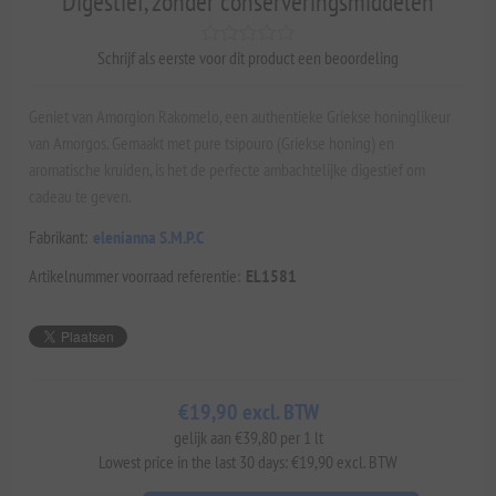
Digestief, zonder conserveringsmiddelen
Schrijf als eerste voor dit product een beoordeling
Geniet van Amorgion Rakomelo, een authentieke Griekse honinglikeur
van Amorgos. Gemaakt met pure tsipouro (Griekse honing) en
aromatische kruiden, is het de perfecte ambachtelijke digestief om
cadeau te geven.
Fabrikant:
elenianna S.M.P.C
Artikelnummer voorraad referentie:
EL1581
€19,90 excl. BTW
gelijk aan €39,80 per 1 lt
Lowest price in the last 30 days: €19,90 excl. BTW