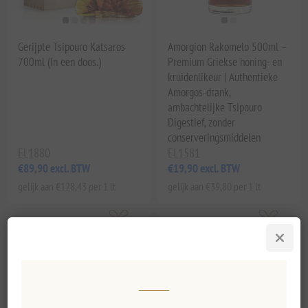
Gerijpte Tsipouro Katsaros
Amorgion Rakomelo 500ml –
700ml (In een doos.)
Premium Griekse honing- en
kruidenlikeur | Authentieke
Amorgos-drank,
ambachtelijke Tsipouro
Digestief, zonder
conserveringsmiddelen
EL1880
EL1581
€89,90 excl. BTW
€19,90 excl. BTW
gelijk aan €128,43 per 1 lt
gelijk aan €39,80 per 1 lt