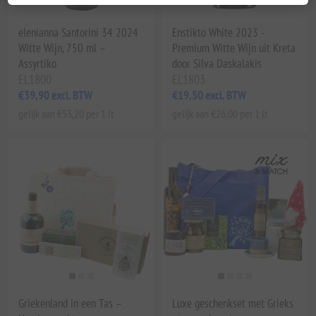
elenianna Santorini 34 2024
Enstikto White 2023 -
Witte Wijn, 750 ml –
Premium Witte Wijn uit Kreta
Assyrtiko
door Silva Daskalakis
EL1800
EL1803
€39,90 excl. BTW
€19,50 excl. BTW
gelijk aan €53,20 per 1 lt
gelijk aan €26,00 per 1 lt
Griekenland in een Tas –
Luxe geschenkset met Grieks