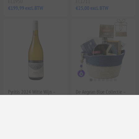
EL1950
EL1711
€199,99 excl. BTW
€25,00 excl. BTW
Pyritis 2024 Witte Wijn –
De Aegean Blue Collectie –
Premium Santorini Vintage |
Griekse Gourmet Cadeaumand
Frisse en verfrissende smaak
van Elenianna
uit de Egeïsche Zee
EL1801
€49,90 excl. BTW
EL1949
€64,90 excl. BTW
gelijk aan €66,53 per 1 lt