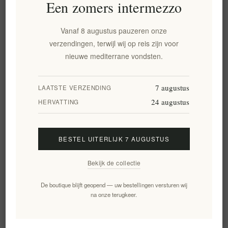
Een zomers intermezzo
Vanaf 8 augustus pauzeren onze
verzendingen, terwijl wij op reis zijn voor
Chios Mastiha Wellness Gift
Elenianna Navarino
nieuwe mediterrane vondsten.
Box – Luxe houten doos |
handtekeningmand
Authentieke Griekse
spijsverteringsgezondheid en
7 augustus
LAATSTE VERZENDING
gastronomische voeding
24 augustus
EL1934
EL2094
HERVATTING
€89,90 excl. BTW
€139,90 excl. BTW
BESTEL UITERLIJK 7 AUGUSTUS
Bekijk de collectie
De boutique blijft geopend — uw bestellingen versturen wij
na onze terugkeer.