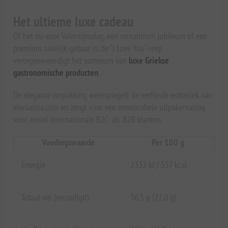
Het ultieme luxe cadeau
Of het nu voor Valentijnsdag, een romantisch jubileum of een
premium zakelijk gebaar is, de "I Love You"-reep
vertegenwoordigt het summum van
luxe Griekse
gastronomische producten
.
De elegante verpakking weerspiegelt de verfijnde esthetiek van
elenianna.com en zorgt voor een memorabele uitpakervaring
voor zowel internationale B2C- als B2B-klanten.
Voedingswaarde
Per 100 g
Energie
2332 kJ / 557 kcal
Totaal vet (verzadigd)
36,5 g (22,0 g)