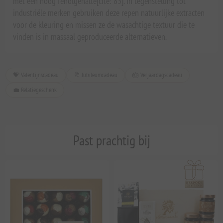
met een hoog fenolgehalte[cite: 83]. In tegenstelling tot
industriële merken gebruiken deze repen natuurlijke extracten
voor de kleuring en missen ze de wasachtige textuur die te
vinden is in massaal geproduceerde alternatieven.
💝 Valentijnscadeau
🥂 Jubileumcadeau
🎂 Verjaardagscadeau
💼 Relatiegeschenk
Past prachtig bij