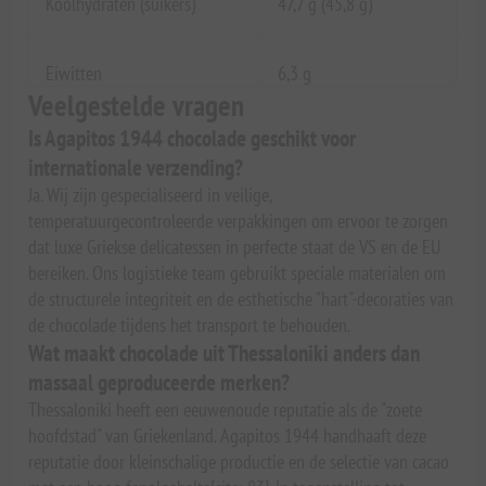
Koolhydraten (suikers)
47,7 g (45,8 g)
Eiwitten
6,3 g
Veelgestelde vragen
Is Agapitos 1944 chocolade geschikt voor
internationale verzending?
Ja. Wij zijn gespecialiseerd in veilige,
temperatuurgecontroleerde verpakkingen om ervoor te zorgen
dat luxe Griekse delicatessen in perfecte staat de VS en de EU
bereiken. Ons logistieke team gebruikt speciale materialen om
de structurele integriteit en de esthetische "hart"-decoraties van
de chocolade tijdens het transport te behouden.
Wat maakt chocolade uit Thessaloniki anders dan
massaal geproduceerde merken?
Thessaloniki heeft een eeuwenoude reputatie als de "zoete
hoofdstad" van Griekenland. Agapitos 1944 handhaaft deze
reputatie door kleinschalige productie en de selectie van cacao