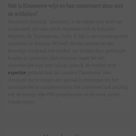
Wat is Xinomavro-wijn en hoe combineert deze met
de artikelen?
Xinomavro (letterlijk "zuurzwart") is de nobele rode druif van
Griekenland, die vaak wordt vergeleken met de Italiaanse
Nebbiolo. De Thymiopoulos 'Earth & Sky' is een toonaangevend
voorbeeld uit Naoussa. Hij heeft stevige tannines en een
levendige zuurgraad, met smaken van donkere kers, gedroogde
kruiden en specerijen. Deze structuur maakt het een
uitzonderlijke wijn voor culinair gebruik. We hebben onze
expertise
getoond door de Laurence 'Chommelier' pure
chocolade toe te voegen, die speciaal is ontworpen om het
tannineprofiel te complementeren. Het combineert ook prachtig
met de hartige, rijke PDO-pistachenoten en de zoete, aardse
Askada-vijgen.