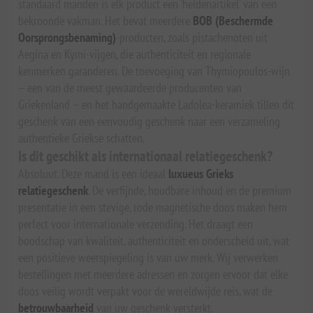
standaard manden is elk product een 'heldenartikel' van een
bekroonde vakman. Het bevat meerdere
BOB (Beschermde
Oorsprongsbenaming)
-producten, zoals pistachenoten uit
Aegina en Kymi-vijgen, die authenticiteit en regionale
kenmerken garanderen. De toevoeging van Thymiopoulos-wijn
– een van de meest gewaardeerde producenten van
Griekenland – en het handgemaakte Ladolea-keramiek tillen dit
geschenk van een eenvoudig geschenk naar een verzameling
authentieke Griekse schatten.
Is dit geschikt als internationaal relatiegeschenk?
Absoluut. Deze mand is een ideaal
luxueus Grieks
relatiegeschenk
. De verfijnde, houdbare inhoud en de premium
presentatie in een stevige, rode magnetische doos maken hem
perfect voor internationale verzending. Het draagt een
boodschap van kwaliteit, authenticiteit en onderscheid uit, wat
een positieve weerspiegeling is van uw merk. Wij verwerken
bestellingen met meerdere adressen en zorgen ervoor dat elke
doos veilig wordt verpakt voor de wereldwijde reis, wat de
betrouwbaarheid
van uw geschenk versterkt.