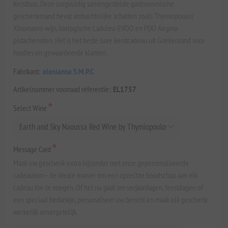
Kerstbox. Deze zorgvuldig samengestelde gastronomische
geschenkmand bevat ambachtelijke schatten zoals Thymiopoulos
Xinomavro-wijn, biologische Ladolea-EVOO en PDO Aegina-
pistachenoten. Het is het beste luxe kerstcadeau uit Griekenland voor
foodies en gewaardeerde klanten.
Fabrikant:
elenianna S.M.P.C
Artikelnummer voorraad referentie:
EL1757
*
Select Wine
*
Message Card
Maak uw geschenk extra bijzonder met onze gepersonaliseerde
cadeaubon—de ideale manier om een oprechte boodschap aan elk
cadeau toe te voegen. Of het nu gaat om verjaardagen, feestdagen of
een speciaal bedankje, personaliseer uw bericht en maak elk geschenk
werkelijk onvergetelijk.