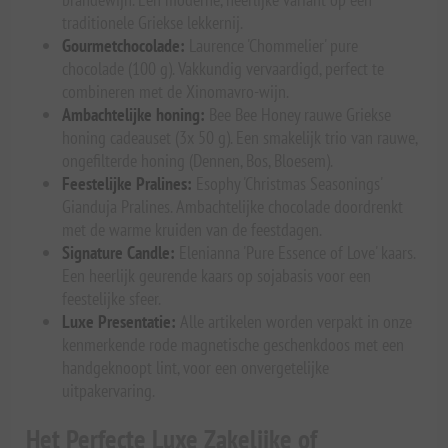
traditionele Griekse lekkernij.
Gourmetchocolade:
Laurence 'Chommelier' pure
chocolade (100 g). Vakkundig vervaardigd, perfect te
combineren met de Xinomavro-wijn.
Ambachtelijke honing:
Bee Bee Honey rauwe Griekse
honing cadeauset (3x 50 g). Een smakelijk trio van rauwe,
ongefilterde honing (Dennen, Bos, Bloesem).
Feestelijke Pralines:
Esophy 'Christmas Seasonings'
Gianduja Pralines. Ambachtelijke chocolade doordrenkt
met de warme kruiden van de feestdagen.
Signature Candle:
Elenianna 'Pure Essence of Love' kaars.
Een heerlijk geurende kaars op sojabasis voor een
feestelijke sfeer.
Luxe Presentatie:
Alle artikelen worden verpakt in onze
kenmerkende rode magnetische geschenkdoos met een
handgeknoopt lint, voor een onvergetelijke
uitpakervaring.
Het Perfecte Luxe Zakelijke of