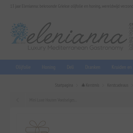
13 jaar Elenianna: bekroonde Griekse olijfolie en honing, wereldwijd verzon
Olijfolie
Honing
Deli
Dranken
Kruiden en
Startpagina
🎄Kerstmis
Kerstcadeaus
Mini Luxe Houten Voedselges...