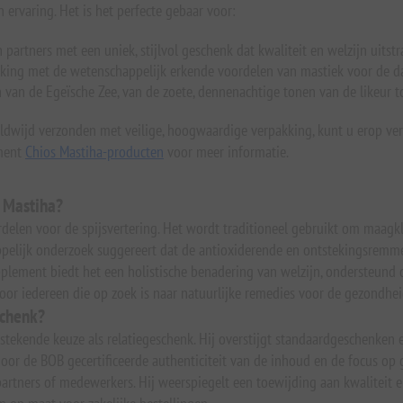
 ervaring. Het is het perfecte gebaar voor:
artners met een uniek, stijlvol geschenk dat kwaliteit en welzijn uitstra
king met de wetenschappelijk erkende voordelen van mastiek voor de 
van de Egeïsche Zee, van de zoete, dennenachtige tonen van de likeur t
dwijd verzonden met veilige, hoogwaardige verpakking, kunt u erop ver
iment
Chios Mastiha-producten
voor meer informatie.
s Mastiha?
rdelen voor de spijsvertering. Het wordt traditioneel gebruikt om maagk
happelijk onderzoek suggereert dat de antioxiderende en ontstekingsrem
plement biedt het een holistische benadering van welzijn, ondersteund
voor iedereen die op zoek is naar natuurlijke remedies voor de gezondhei
schenk?
tekende keuze als relatiegeschenk. Hij overstijgt standaardgeschenken e
oor de BOB gecertificeerde authenticiteit van de inhoud en de focus op
tners of medewerkers. Hij weerspiegelt een toewijding aan kwaliteit en