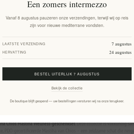
Een zomers intermezzo
Toevoegen aan verlanglijst
Em
Vanaf 8 augustus pauzeren onze verzendingen, terwijl wij op reis
zijn voor nieuwe mediterrane vondsten.
Beschikbaarheid::
Op voorraad
Leveringsdatum:
2-8 dagen
7 augustus
LAATSTE VERZENDING
24 augustus
HERVATTING
Overview
Specifications
Reviews
Contact Us
BESTEL UITERLIJK 7 AUGUSTUS
Bekijk de collectie
wellness van de Egeïsche Zee met o
De boutique blijft geopend — uw bestellingen versturen wij na onze terugkeer.
nna Chios Mastiha Wellness-geschenkset
. Deze collectie is vakkundig s
PDO-gecertificeerde Mastiha van Chios – een zeldzame schat die nergens