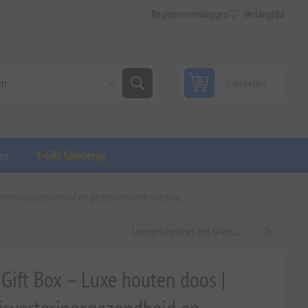
Registreren
Inloggen
Verlanglijst
0 artikelen
us
✨Gift Concierge
sverteringsgezondheid en gastronomische voeding
Luxe geschenkset met Grieks...
Gift Box – Luxe houten doos |