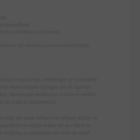
alt.
darmgezondheid.
ot de kruidenthee in de honing.
trouwen dat elenianna.com een onberispelijke
lachten te verzachten, ontstekingen te verminderen
mende eigenschappen bijdragen aan de algehele
 door eeuwenoude mediterrane traditie en modern
d van maag en spijsvertering.
n biedt een uniek verhaal over erfgoed, welzijn en
 gezondheid en welzijn maken het een attent en
 verfijning en positioneert uw merk als zowel