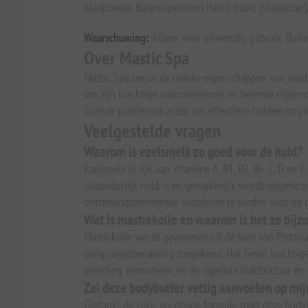
bladpoeder, Butyrospermum Parkii-boter (sheaboter),
Waarschuwing:
Alleen voor uitwendig gebruik. Buiten
Over Mastic Spa
Mastic Spa benut de unieke eigenschappen van masti
om zijn krachtige antioxiderende en helende eigens
Griekse plantenextracten om effectieve huidverzorgi
Veelgestelde vragen
Waarom is ezelsmelk zo goed voor de huid?
Ezelsmelk is rijk aan vitamine A, B1, B2, B6, C, D en 
uitzonderlijk mild is en gemakkelijk wordt opgenome
ontstekingsremmende voordelen te bieden voor de 
Wat is mastiekolie en waarom is het zo bijz
Mastiekolie wordt gewonnen uit de hars van Pistacia
oorsprongsbenaming toegekend. Het bevat krachtige
genezing bevorderen en de algehele huidtextuur en -
Zal deze bodybutter vettig aanvoelen op mij
Ondanks de rijke, voedende formule trekt deze bodybu