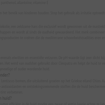
 panthenol, allantoïne, vitamine E
 het bereik van kinderen houden. Stop het gebruik als irritatie optreedt
ekolie, een zeldzame hars die exclusief wordt gewonnen uit de mastiek
chappen en wordt al sinds de oudheid gewaardeerd. Het merk combineert 
ngsproducten te creëren die de mediterrane schoonheidstradities eren en
E, evenals eiwitten en essentiële vetzuren. De pH-waarde ligt zeer dicht b
n. Het werd van oudsher gebruikt door Cleopatra en helpt de huid te verz
gevoelige of ouder wordende huid.
onder?
 Lentiscus-bomen, die uitsluitend groeien op het Griekse eiland Chios. 
 antioxidanten en ontstekingsremmende stoffen die de huid bescherme
tint verbeteren.
n huid?
tter efficiënt in de huid zonder een zwaar of vettig laagje achter te l