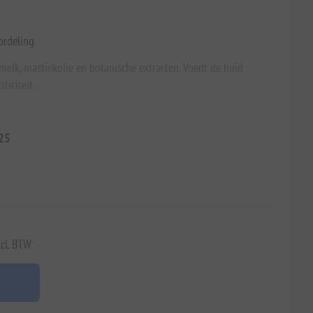
ordeling
melk, mastiekolie en botanische extracten. Voedt de huid
ticiteit.
25
xcl. BTW