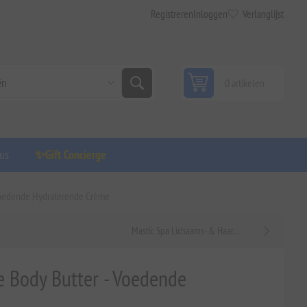
Registreren
Inloggen
Verlanglijst
0 artikelen
us
✨Gift Concierge
 Voedende Hydraterende Crème
Mastic Spa Lichaams- & Haar...
e Body Butter - Voedende