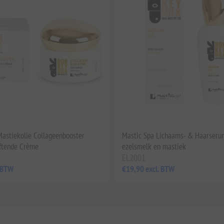
astiekolie Collageenbooster
Mastic Spa Lichaams- & Haarseru
iftende Crème
ezelsmelk en mastiek
EL2001
. BTW
€19,90 excl. BTW