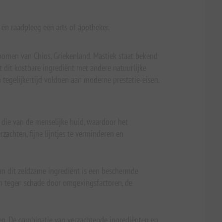
 en raadpleeg een arts of apotheker.
bomen van Chios, Griekenland. Mastiek staat bekend
dit kostbare ingrediënt met andere natuurlijke
 tegelijkertijd voldoen aan moderne prestatie-eisen.
ij die van de menselijke huid, waardoor het
achten, fijne lijntjes te verminderen en
Aan dit zeldzame ingrediënt is een beschermde
n tegen schade door omgevingsfactoren, de
aten. De combinatie van verzachtende ingrediënten en