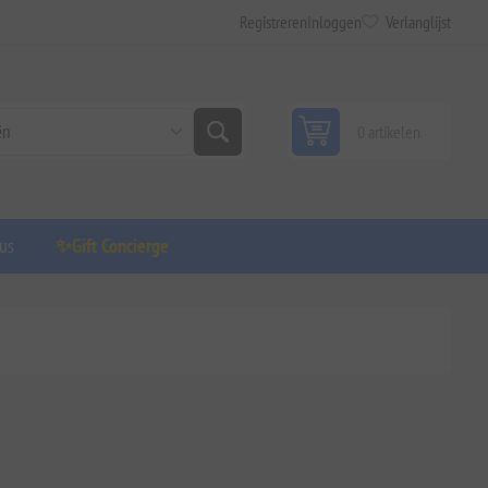
Registreren
Inloggen
Verlanglijst
0 artikelen
us
✨Gift Concierge