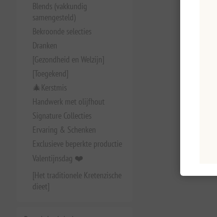
Blends (vakkundig
samengesteld)
Bekroonde selecties
Dranken
[Gezondheid en Welzijn]
[Toegekend]
🎄Kerstmis
Handwerk met olijfhout
Signature Collecties
Ervaring & Schenken
Exclusieve beperkte productie
Valentijnsdag ❤️
[Het traditionele Kretenzische
dieet]