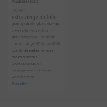
Populaire labels
biologisch
extra vierge olijfolie
gourmetgeschenken
grieks extra vierge
griekse extra vierge olijfolie
griekse honing
griekse luxe olijfolie
luxe extra vierge olijfolie
luxe olijfolie
luxe olijfolie merken
mediterraan
tandarts aanbevolen
voedsel cadeaumand kerst
voedsel geschenkmanden voor kerst
voedselgeschenk
Toon Alles