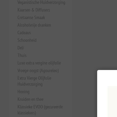
Veganistische Huidverzorging
Kaarsen & Diffusers
Cretaanse Smaak
Alcoholvrije dranken
Cadeaus
Schoonheid
Deli
Thuis
Luxe extra vergine olijfolie
Vroege oogst (Agoureleo)
Extra Vierge Olijfolie
Huidverzorging
Honing
Kruiden en thee
Klassieke EVOO (gecureerde
klassiekers)