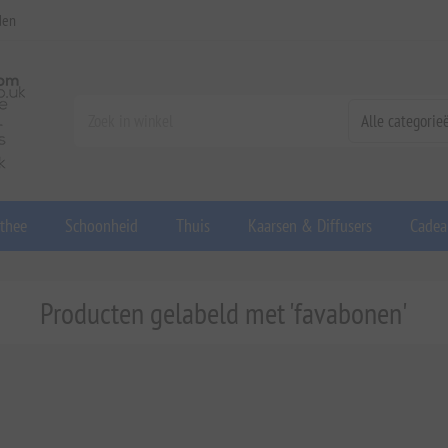
den
 thee
Schoonheid
Thuis
Kaarsen & Diffusers
Cadea
Producten gelabeld met 'favabonen'