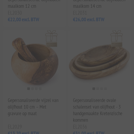
maalkom 12 cm
maalkom 14 cm
EL2030
EL2031
€22,00 excl. BTW
€26,00 excl. BTW
Gepersonaliseerde vijzel van
Gepersonaliseerde ovale
olijfhout 10 cm – Met
schalenset van olijfhout - 3
gravure op maat
handgemaakte Kretenzische
kommen
EL2029
EL2036
€13,20 excl. BTW
€31,00 excl. BTW