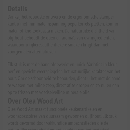
Details
Dankzij het robuuste ontwerp en de ergonomische stamper
kunt u met minimale inspanning peperkorrels pletten, komijn
malen of knoflookpasta maken. De natuurlijke dichtheid van
olijfhout behoudt de oliën en aroma's van uw ingrediënten,
waardoor u rijkere, authentiekere smaken krijgt dan met
voorgemalen alternatieven.
Elk stuk is met de hand afgewerkt en uniek. Variaties in kleur,
nerf en gewicht weerspiegelen het natuurlijke karakter van het
hout. Om de schoonheid te behouden, dient u het met de hand
te wassen met milde zeep, direct af te drogen en zo nu en dan
op te frissen met voedselveilige minerale olie.
Over Olea Wood Art
Olea Wood Art maakt functionele keukenartikelen en
woonaccessoires van duurzaam gewonnen olijfhout. Elk stuk
wordt gevormd door vakkundige ambachtslieden die de
natuurlijke schoonheid en het karakter van het materiaal