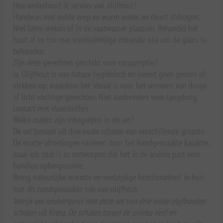
Hoe onderhoud ik servies van olijfhout?
Handwas met milde zeep en warm water, en direct afdrogen.
Niet laten weken of in de vaatwasser plaatsen. Behandel het
hout af en toe met voedselveilige minerale olie om de glans te
behouden.
Zijn deze gerechten geschikt voor consumptie?
Ja. Olijfhout is van nature hygiënisch en neemt geen geuren of
vlekken op, waardoor het ideaal is voor het serveren van droge
of licht vochtige gerechten. Niet aanbevolen voor langdurig
contact met vloeistoffen.
Welke maten zijn inbegrepen in de set?
De set bestaat uit drie ovale schalen van verschillende grootte.
De exacte afmetingen variëren door het handgemaakte karakter,
maar elk stuk is zo ontworpen dat het in de andere past voor
handige opbergruimte.
Breng natuurlijke warmte en veelzijdige functionaliteit in huis
met dit handgemaakte trio van olijfhout.
Verrijk uw keukengerei met deze set van drie ovale olijfhouten
schalen uit Kreta. De schalen tonen de unieke nerf en