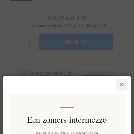
€31,00 excl. BTW
Lowest price in the last 30 days: €31,00 excl. BTW
BESTEL NU!
Toevoegen aan verlanglijst
Email een vriend
Beschikbaarheid::
Op voorraad
Leveringsdatum:
2-8 dagen
Een zomers intermezzo
Overview
Specifications
Reviews
Contact Us
Vanaf 8 augustus pauzeren onze