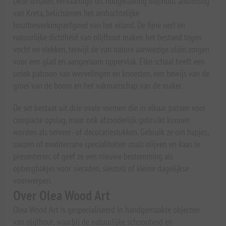
Deze schalen, vervaardigd uit hoogwaardig olijfhout afkomstig
van Kreta, belichamen het ambachtelijke
houtbewerkingserfgoed van het eiland. De fijne nerf en
natuurlijke dichtheid van olijfhout maken het bestand tegen
vocht en vlekken, terwijl de van nature aanwezige oliën zorgen
voor een glad en aangenaam oppervlak. Elke schaal heeft een
uniek patroon van wervelingen en knoesten, een bewijs van de
groei van de boom en het vakmanschap van de maker.
De set bestaat uit drie ovale vormen die in elkaar passen voor
compacte opslag, maar ook afzonderlijk gebruikt kunnen
worden als serveer- of decoratiestukken. Gebruik ze om hapjes,
sauzen of mediterrane specialiteiten zoals olijven en kaas te
presenteren, of geef ze een nieuwe bestemming als
opbergbakjes voor sieraden, sleutels of kleine dagelijkse
voorwerpen.
Over Olea Wood Art
Olea Wood Art is gespecialiseerd in handgemaakte objecten
van olijfhout, waarbij de natuurlijke schoonheid en