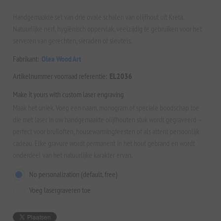
Handgemaakte set van drie ovale schalen van olijfhout uit Kreta.
Natuurlijke nerf, hygiënisch oppervlak, veelzijdig te gebruiken voor het
serveren van gerechten, sieraden of sleutels.
Fabrikant:
Olea Wood Art
Artikelnummer voorraad referentie:
EL2036
Make it yours with custom laser engraving
Maak het uniek. Voeg een naam, monogram of speciale boodschap toe
die met laser in uw handgemaakte olijfhouten stuk wordt gegraveerd –
perfect voor bruiloften, housewarmingfeesten of als attent persoonlijk
cadeau. Elke gravure wordt permanent in het hout gebrand en wordt
onderdeel van het natuurlijke karakter ervan.
No personalization (default, free)
Voeg lasergraveren toe