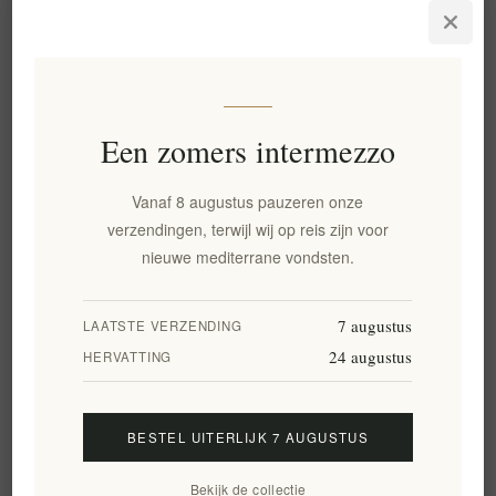
Toevoegen aan verlanglijst
Email een vriend
Een zomers intermezzo
Beschikbaarheid::
Beschikbaar in 2 weeks
Waarschuw mij wanneer beschikbaar
Vanaf 8 augustus pauzeren onze
Leveringsdatum:
2-8 dagen
verzendingen, terwijl wij op reis zijn voor
nieuwe mediterrane vondsten.
Overview
Specifications
Reviews
Contact Us
7 augustus
LAATSTE VERZENDING
24 augustus
HERVATTING
Olijfhouten saladeborden met antibacteriële werking
Deze mooie en elegante salade lepelsets zijn gemaakt van
BESTEL UITERLIJK 7 AUGUSTUS
natuurlijk olijfhout, waarvan wetenschappelijk is bewezen dat
het antibacteriële eigenschappen heeft. Hierdoor zijn ze extra
Bekijk de collectie