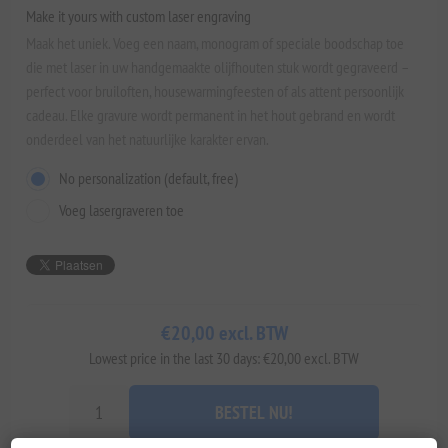
Make it yours with custom laser engraving
Maak het uniek. Voeg een naam, monogram of speciale boodschap toe
die met laser in uw handgemaakte olijfhouten stuk wordt gegraveerd –
perfect voor bruiloften, housewarmingfeesten of als attent persoonlijk
cadeau. Elke gravure wordt permanent in het hout gebrand en wordt
onderdeel van het natuurlijke karakter ervan.
No personalization (default, free)
Voeg lasergraveren toe
€20,00 excl. BTW
Lowest price in the last 30 days: €20,00 excl. BTW
BESTEL NU!