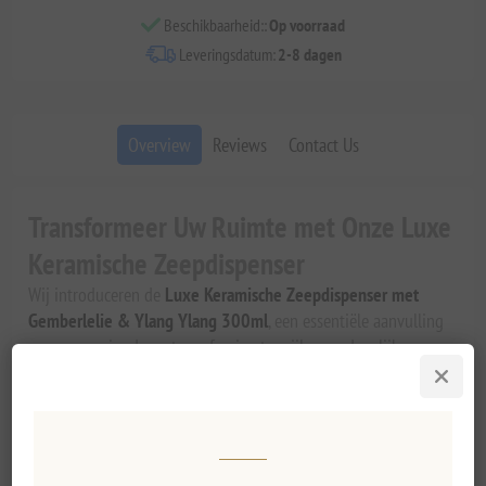
Beschikbaarheid::
Op voorraad
Leveringsdatum:
2-8 dagen
Overview
Reviews
Contact Us
Transformeer Uw Ruimte met Onze Luxe
Keramische Zeepdispenser
Wij introduceren de
Luxe Keramische Zeepdispenser met
Gemberlelie & Ylang Ylang 300ml
, een essentiële aanvulling
om uw woningdecor te verfraaien terwijl u uw dagelijkse
handwasroutine verrijkt. Vakkundig vervaardigd met elegantie
en functionaliteit in gedachten, dient deze prachtig ontworpen
zeepdispenser niet alleen als een praktisch item, maar ook als
een prachtig stuk decor dat elke badkamer of keuken esthetiek
aanvult.