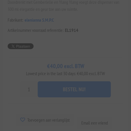
Doordrenkt met Gemberlelie en Ylang Ylang voegt deze dispenser van
300 ml elegantie en geur toe aan uw ruimte.
Fabrikant:
elenianna S.M.P.C
Artikelnummer voorraad referentie:
EL1914
€40,00 excl. BTW
Lowest price in the last 30 days: €40,00 excl. BTW
BESTEL NU!
Toevoegen aan verlanglijst
Email een vriend