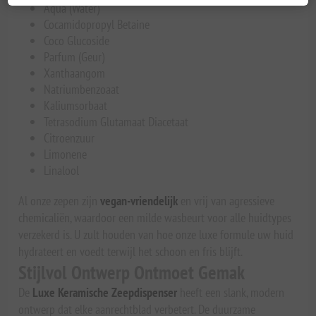
Aqua (Water)
Cocamidopropyl Betaine
Coco Glucoside
Parfum (Geur)
Xanthaangom
Natriumbenzoaat
Kaliumsorbaat
Tetrasodium Glutamaat Diacetaat
Citroenzuur
Limonene
Linalool
Al onze zepen zijn
vegan-vriendelijk
en vrij van agressieve
chemicaliën, waardoor een milde wasbeurt voor alle huidtypes
verzekerd is. U zult houden van hoe onze luxe formule uw huid
hydrateert en voedt terwijl het schoon en fris blijft.
Stijlvol Ontwerp Ontmoet Gemak
De
Luxe Keramische Zeepdispenser
heeft een slank, modern
ontwerp dat elke aanrechtblad verbetert. De duurzame