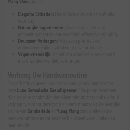
Ylang Ylang
opvalt:
Elegante Esthetiek:
Het tijdloze ontwerp aanvult elke
decorstijl.
Natuurlijke Ingrediënten:
Onze zeep is met zorg
gemaakt, wat zorgt voor een milde, effectieve reiniging.
Duurzaam Verkregen:
Wij geven prioriteit aan
milieuvriendelijke praktijken in onze productie.
Vegan-vriendelijk:
Geniet van schuldvrije verwennerij
met onze diervriendelijke formule.
Verhoog Uw Handwasroutine
Ervaar het luxe gevoel van het wassen van uw handen met
onze
Luxe Keramische Zeepdispenser
. Elke pomp levert een
rijke, geurige schuim die niet alleen reinigt, maar ook uw huid
verjongt, waardoor deze zacht en verfrist aanvoelt. De heerlijke
aroma van
Gemberlelie
en
Ylang Ylang
zal uw alledaagse
handwas omtoveren tot een heerlijk ritueel waar u elke dag
naar uitkijkt.