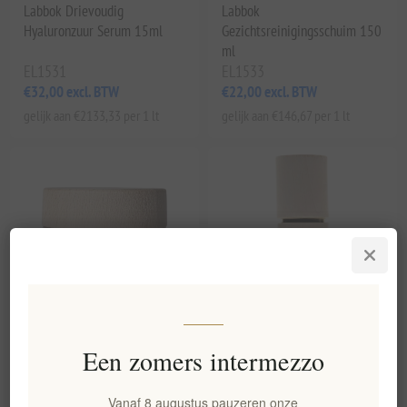
Labbok Drievoudig
Labbok
Hyaluronzuur Serum 15ml
Gezichtsreinigingsschuim 150
ml
EL1531
EL1533
€32,00 excl. BTW
€22,00 excl. BTW
gelijk aan €2133,33 per 1 lt
gelijk aan €146,67 per 1 lt
Een zomers intermezzo
Labbok 2 in 1 Purple Clay
Labbok Oogcrème 20ml
Detox Gezichtsmasker 50 ml
EL1536
EL1537
Vanaf 8 augustus pauzeren onze