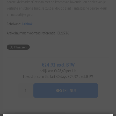
paarse kleimasker.Ontspan met de kracht van lavendel en geniet van je
verfriste en schone huid. Je zult er dol op zijn! Fantastische paarse kleur
en natuurlijke geur!
Fabrikant:
Labbok
Artikelnummer voorraad referentie:
EL1536
€24,92 excl. BTW
gelijk aan €498,40 per 1 lt
Lowest price in the last 30 days: €24,92 excl. BTW
BESTEL NU!