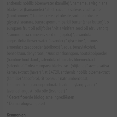
anthemis nobilis bloemwater (kamille) *, hamamelis virginiana
bladwater (hamamelis) *, illiet, cucumis sativus vruchtwater
(komkommer) *, kaolien, cetearyl olivate, sorbitan olivate,
glyceryl stearate, butyrospermum parkii butter (shea butter) *, o
europaea fruit oil (olijfolie) *, vitis vinifera seed oil (druivenpit)
*, simmondsia chinensis seed oil (jojoba) *, lavandula
angustifolia flower water (lavander) *, glycerine *, prunus
armeniaca zaadpoeder (abrikoos) *, aqua, benzylalcohol,
benzoëzuur, dehydroazijnzuur, xanthaangom, houtskoolpoeder
(bamboe houtskool), calendula officinalis bloemextract
(calendula) *, olea europaea bladextract (olijfolie) *, avena sativa
kernel extract (haver) *, at 14720, anthemis nobilis bloemextract
(kamille) *, tocoferol, citroenzuur, natriumbenzoaat,
kaliumsorbaat, cananga odorata bladolie (ylang-ylang) *,
lavendel angustifolia olie (levander) *
* Gecertificeerde biologische ingrediënten
* Dermatologisch getest
Kenmerken