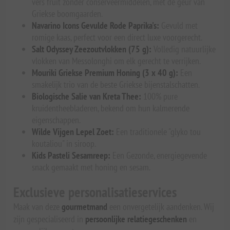
vers fruit zonder conserveermiddelen, met de geur van
Griekse boomgaarden.
Navarino Icons Gevulde Rode Paprika's:
Gevuld met
romige kaas, perfect voor een direct luxe voorgerecht.
Salt Odyssey Zeezoutvlokken (75 g):
Volledig natuurlijke
vlokken van Messolonghi om elk gerecht te verrijken.
Mouriki Griekse Premium Honing (3 x 40 g):
Een
smakelijk trio van de beste Griekse bijenstalschatten.
Biologische Salie van Kreta Thee:
100% pure
kruidentheebladeren, bekend om hun kalmerende
eigenschappen.
Wilde Vijgen Lepel Zoet:
Een traditionele "glyko tou
koutaliou" in siroop.
Kids Pasteli Sesamreep:
Een Gezonde, energiegevende
snack gemaakt met honing en sesam.
Exclusieve personalisatieservices
Maak van deze
gourmetmand
een onvergetelijk aandenken. Wij
zijn gespecialiseerd in
persoonlijke relatiegeschenken
en