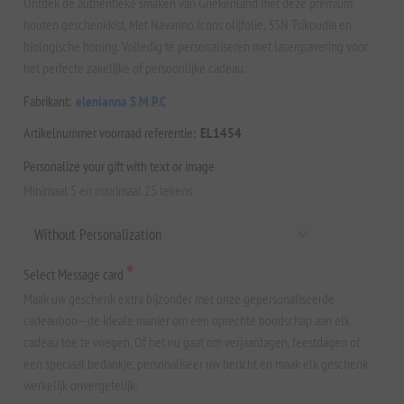
Ontdek de authentieke smaken van Griekenland met deze premium
houten geschenkkist. Met Navarino Icons olijfolie, 35N Tsikoudia en
biologische honing. Volledig te personaliseren met lasergravering voor
het perfecte zakelijke of persoonlijke cadeau.
Fabrikant:
elenianna S.M.P.C
Artikelnummer voorraad referentie:
EL1454
Personalize your gift with text or image
Minimaal 5 en maximaal 25 tekens
*
Select Message card
Maak uw geschenk extra bijzonder met onze gepersonaliseerde
cadeaubon—de ideale manier om een oprechte boodschap aan elk
cadeau toe te voegen. Of het nu gaat om verjaardagen, feestdagen of
een speciaal bedankje, personaliseer uw bericht en maak elk geschenk
werkelijk onvergetelijk.