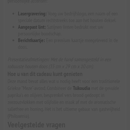
persoonlijke accenten:
Lasergravering:
Voeg uw bedrijfslogo, een naam of een
speciale datum rechtstreeks toe aan het houten deksel.
Aangepast lint:
Satijnen linten bedrukt met uw
persoonlijke boodschap.
Berichtkaartje:
Een premium kaartje meegeleverd in de
doos.
Presentatieafmetingen: Met de hand samengesteld in een
robuuste houten doos (35 cm x 29 cm x 10 cm).
Hoe u van dit cadeau kunt genieten
Deze mand bevat alles wat u nodig heeft voor een traditionele
Griekse "Meze"-avond. Combineer de
Tsikoudia
met de gevulde
paprika's en olijven, besprenkel vers brood gedoopt in
zeezoutvlokken met olijfolie en maak af met de aromatische
saliethee en honing. Het is het ultieme gebaar van gastvrijheid
(Philoxenia).
Veelgestelde vragen