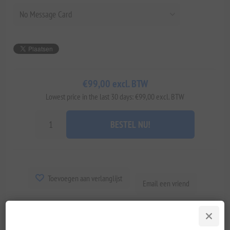
€99,00 excl. BTW
Lowest price in the last 30 days: €99,00 excl. BTW
BESTEL NU!
Toevoegen aan verlanglijst
Email een vriend
Beschikbaarheid::
Op voorraad
Leveringsdatum:
2-8 dagen