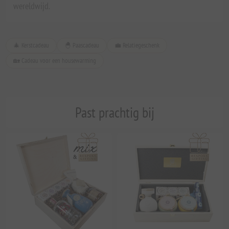
wereldwijd.
🎄 Kerstcadeau
🐣 Paascadeau
💼 Relatiegeschenk
🏡 Cadeau voor een housewarming
Past prachtig bij