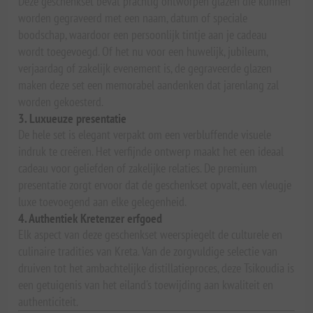
Deze geschenkset bevat prachtig ontworpen glazen die kunnen
worden gegraveerd met een naam, datum of speciale
boodschap, waardoor een persoonlijk tintje aan je cadeau
wordt toegevoegd. Of het nu voor een huwelijk, jubileum,
verjaardag of zakelijk evenement is, de gegraveerde glazen
maken deze set een memorabel aandenken dat jarenlang zal
worden gekoesterd.
3. Luxueuze presentatie
De hele set is elegant verpakt om een verbluffende visuele
indruk te creëren. Het verfijnde ontwerp maakt het een ideaal
cadeau voor geliefden of zakelijke relaties. De premium
presentatie zorgt ervoor dat de geschenkset opvalt, een vleugje
luxe toevoegend aan elke gelegenheid.
4. Authentiek Kretenzer erfgoed
Elk aspect van deze geschenkset weerspiegelt de culturele en
culinaire tradities van Kreta. Van de zorgvuldige selectie van
druiven tot het ambachtelijke distillatieproces, deze Tsikoudia is
een getuigenis van het eiland's toewijding aan kwaliteit en
authenticiteit.