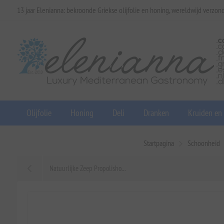
13 jaar Elenianna: bekroonde Griekse olijfolie en honing, wereldwijd verzon
Olijfolie
Honing
Deli
Dranken
Kruiden en
Startpagina
Schoonheid
Natuurlijke Zeep Propolisho...