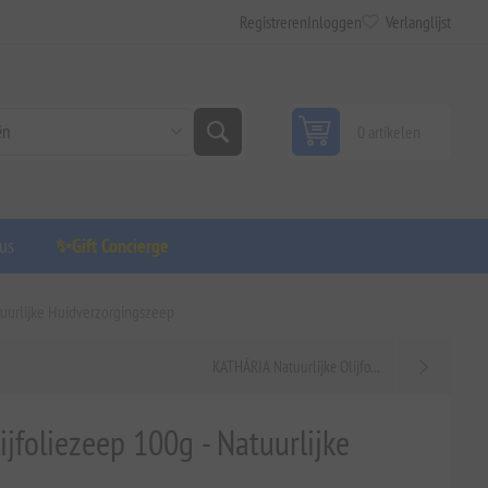
Registreren
Inloggen
Verlanglijst
0 artikelen
us
✨Gift Concierge
tuurlijke Huidverzorgingszeep
KATHÁRIA Natuurlijke Olijfo...
ijfoliezeep 100g - Natuurlijke