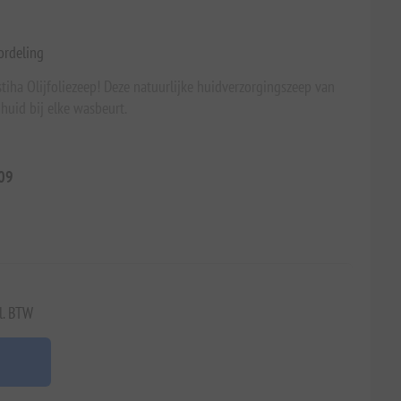
ordeling
iha Olijfoliezeep! Deze natuurlijke huidverzorgingszeep van
 huid bij elke wasbeurt.
09
l. BTW