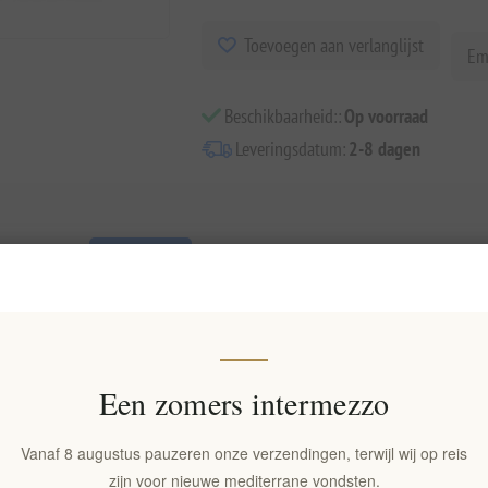
Toevoegen aan verlanglijst
Em
Beschikbaarheid::
Op voorraad
Leveringsdatum:
2-8 dagen
Overview
Reviews
Contact Us
p 100g - Natuurlijke Verzorgingszeep
Een zomers intermezzo
 Griekse Mastiha Olijfoliezeep
. Deze 100g natuurlijke verzorgingszeep
voedt. Doordrenkt met de tijdloze voordelen van
Chios mastiha
en de rij
ve is voor degenen die prioriteit geven aan
natuurlijke huidverzorging
.
Vanaf 8 augustus pauzeren onze verzendingen, terwijl wij op reis
ezeep Uniek?
zijn voor nieuwe mediterrane vondsten.