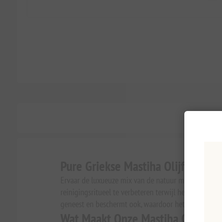
Pure Griekse Mastiha Olijfoliezee
Ervaar de luxueuze mix van de natuur met onze
Pure
reinigingsritueel te verbeteren terwijl het uw huid 
geneest en beschermt ook, waardoor het een must-ha
Wat Maakt Onze Mastiha Olijfoli