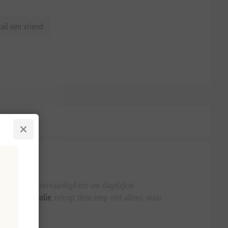
ail een vriend
 is vakkundig vervaardigd om uw dagelijkse
kdom van
olijfolie
, reinigt deze zeep niet alleen, maar