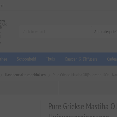
den
 thee
Schoonheid
Thuis
Kaarsen & Diffusers
Cadea
Handgemaakte zeepblokken
Pure Griekse Mastiha Olijfoliezeep 100g - Na
Pure Griekse Mastiha Ol