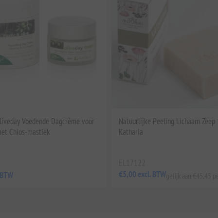
liveday Voedende Dagcrème voor
Natuurlijke Peeling Lichaam Zeep
met Chios-mastiek
Katharia
EL17122
€5,00 excl. BTW
. BTW
gelijk aan €45,45 pe