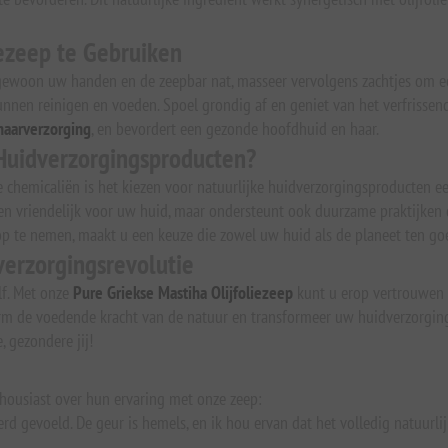
iezeep te Gebruiken
ewoon uw handen en de zeepbar nat, masseer vervolgens zachtjes om een
unnen reinigen en voeden. Spoel grondig af en geniet van het verfrissen
haarverzorging
, en bevordert een gezonde hoofdhuid en haar.
Huidverzorgingsproducten?
e chemicaliën is het kiezen voor natuurlijke huidverzorgingsproducten 
een vriendelijk voor uw huid, maar ondersteunt ook duurzame praktijken
 op te nemen, maakt u een keuze die zowel uw huid als de planeet ten g
verzorgingsrevolutie
lf. Met onze
Pure Griekse Mastiha Olijfoliezeep
kunt u erop vertrouwen d
arm de voedende kracht van de natuur en transformeer uw huidverzorging
 gezondere jij!
housiast over hun ervaring met onze zeep:
 gevoeld. De geur is hemels, en ik hou ervan dat het volledig natuurlijk 