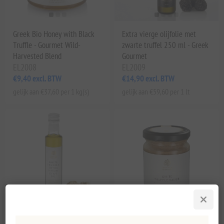
Greek Bio Honey with Black
Extra vierge olijfolie met
Truffle - Gourmet Wild-
zwarte truffel 250 ml - Greek
Harvested Blend
Gourmet
EL2008
EL2009
€9,40 excl. BTW
€14,90 excl. BTW
gelijk aan €37,60 per 1 kg(s)
gelijk aan €59,60 per 1 lt