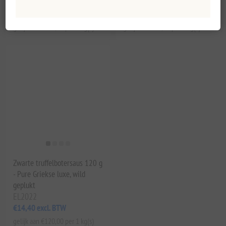
EL2020
EL2021
€25,52 excl. BTW
€14,44 excl. BTW
gelijk aan €283,56 per 1 kg(s)
gelijk aan €80,22 per 1 kg(s)
Zwarte truffelbotersaus 120 g
- Pure Griekse luxe, wild
geplukt
EL2022
€14,40 excl. BTW
gelijk aan €120,00 per 1 kg(s)