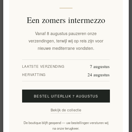
Truffle Theory Witte Truffel
Witte Truffelsaus 120g -
Extra Vierge Olijfolie 250ml
Magnatum Gourmet
Truffelkruiderij
Een zomers intermezzo
EL2018
EL2019
€14,90 excl. BTW
€10,86 excl. BTW
Vanaf 8 augustus pauzeren onze
gelijk aan €59,60 per 1 lt
gelijk aan €90,50 per 1 kg(s)
verzendingen, terwijl wij op reis zijn voor
nieuwe mediterrane vondsten.
7 augustus
LAATSTE VERZENDING
24 augustus
HERVATTING
BESTEL UITERLIJK 7 AUGUSTUS
Bekijk de collectie
Carpaccio van zwarte truffel
Zwarte truffelsaus 180 g -
90 g - Wilde Griekse truffels
Wilde Griekse truffels,
De boutique blijft geopend — uw bestellingen versturen wij
in olijfolie
gastronomische smaakmaker
na onze terugkeer.