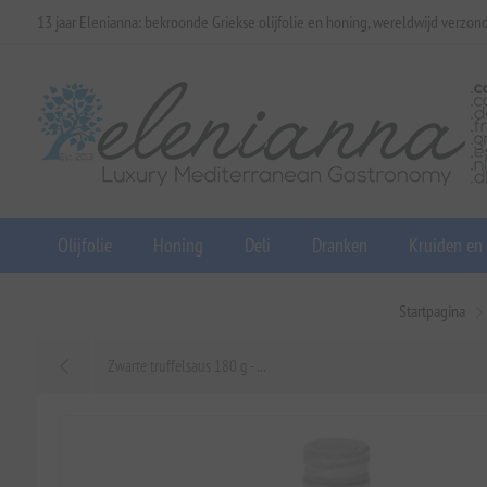
13 jaar Elenianna: bekroonde Griekse olijfolie en honing, wereldwijd verzon
Olijfolie
Honing
Deli
Dranken
Kruiden en
Startpagina
Zwarte truffelsaus 180 g - ...