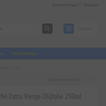
Registreren
Inloggen
Verlanglijst
0 artikelen
us
✨Gift Concierge
 Olijfolie 250ml
Biologische rode saffraan i...
ffel Extra Vierge Olijfolie 250ml