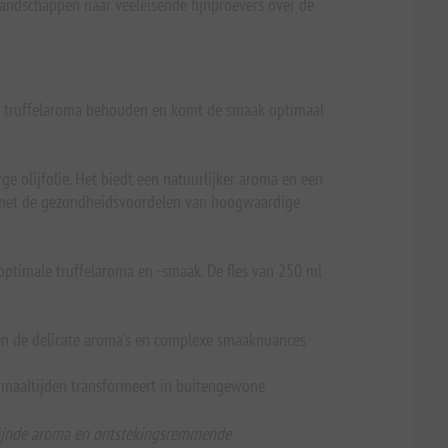
landschappen naar veeleisende fijnproevers over de
cate truffelaroma behouden en komt de smaak optimaal
e olijfolie. Het biedt een natuurlijker aroma en een
eit met de gezondheidsvoordelen van hoogwaardige
optimale truffelaroma en -smaak. De fles van 250 ml
eren de delicate aroma's en complexe smaaknuances
ne maaltijden transformeert in buitengewone
verfijnde aroma en ontstekingsremmende