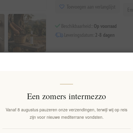
Toevoegen aan verlanglijst
Em
Beschikbaarheid::
Op voorraad
Leveringsdatum:
2-8 dagen
Overview
Specifications
Reviews
Contact Us
Een zomers intermezzo
olie met witte truffel, een gastronomische schat, handgemaakt in Griekenl
Vanaf 8 augustus pauzeren onze verzendingen, terwijl wij op reis
ls, met de hand geoogst in ongerepte Griekse bossen. Elke fles van 250 ml
zijn voor nieuwe mediterrane vondsten.
terwerken met subtiele verfijning.