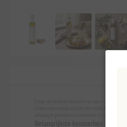
Ervaar de verfijnde elegantie van extra vierge olijf
Griekse extra vierge olijfolie met wilde witte truffe
alledaagse gerechten transformeert in culinaire mees
Belangrijkste kenmerken