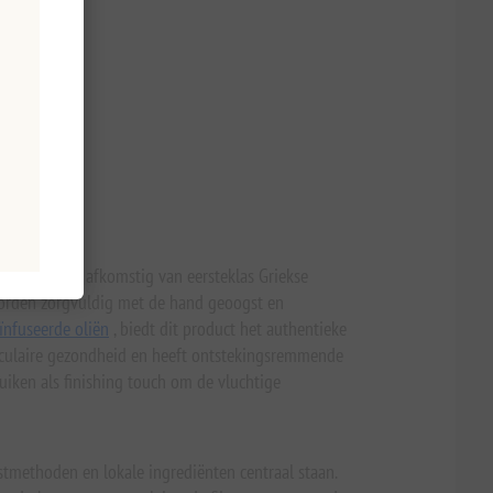
ge olijfolie afkomstig van eersteklas Griekse
worden zorgvuldig met de hand geoogst en
ïnfuseerde oliën
, biedt dit product het authentieke
vasculaire gezondheid en heeft ontstekingsremmende
iken als finishing touch om de vluchtige
gstmethoden en lokale ingrediënten centraal staan.