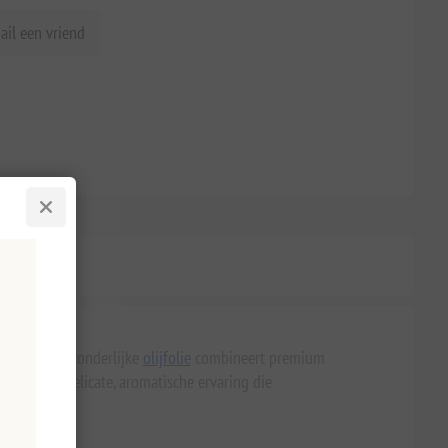
ail een vriend
and. Deze uitzonderlijke
olijfolie
combineert premium
 biedt een delicate, aromatische ervaring die