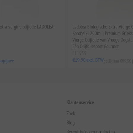
xtra vergine olijfolie LADOLEA
Ladolea Biologische Extra Vierge O
Koroneiki 200ml | Premium Grieks
Vierge Olijfolie van Vroege Oogst,
Eén Olijfoliesoort Gourmet
EL1959
€19,90 excl. BTW
jsopgave
gelijk aan €99,50 p
Klantenservice
Zoek
Blog
Recent bekeken producten