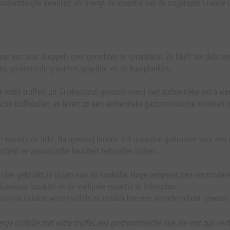
ambachtelijke kwaliteit, en brengt de essentie van de ongerepte Griekse 
veren een paar druppels over gerechten te sprenkelen. Zo blijft het deli
lades, geroosterde groenten, gegrilde vis en kaasplankjes.
witte truffels uit Griekenland, gecombineerd met authentieke extra vierg
tische truffeloliën, en levert zo een authentieke gastronomische kwalit
van warmte en licht. Na opening binnen 3-4 maanden gebruiken voor een 
rsheid en aromatische kwaliteit behouden blijven.
 worden gebruikt, in plaats van als kookolie. Hoge temperaturen vermind
 luxueuze karakter en de verfijnde essentie te behouden.
sentie van Griekse witte truffels en ontdek hoe een simpele scheut gewo
erge olijfolie met witte truffel, een gastronomische olie die met zijn 