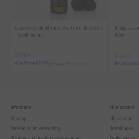
Extra vierge olijfolie met zwarte truffel 250 ml
Biologische e
- Greek Gourmet
80ml
EL2009
EL1612
€14,90 excl. BTW
Bel voor pri
gelijk aan €59,60 per 1 lt
Informatie
Mijn account
Sitemap
Mijn account
Verzending en verwerking
Bestellingen
Belonings- en loyaliteitsprogramma's
Winkelwagen