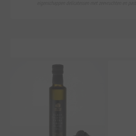
eigenschappen delicatessen met zeevruchten en pasta