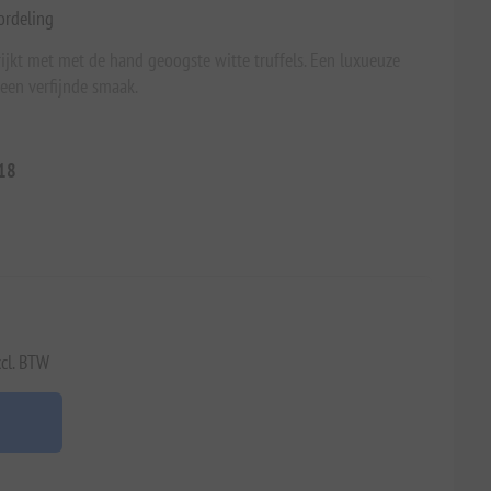
ordeling
rrijkt met met de hand geoogste witte truffels. Een luxueuze
een verfijnde smaak.
18
xcl. BTW