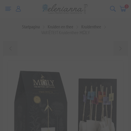
0
Startpagina
Kruiden en thee
Kruidenthee
VARIËTEIT Kruidenthee MΩLY