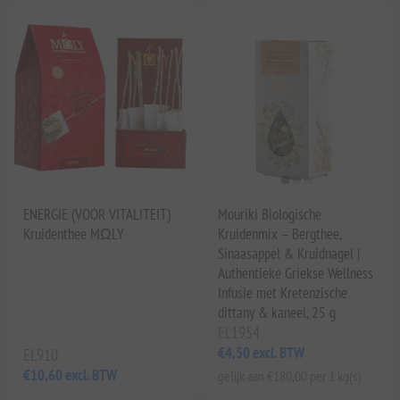
ENERGIE (VOOR VITALITEIT)
Mouriki Biologische
Kruidenthee MΩLY
Kruidenmix – Bergthee,
Sinaasappel & Kruidnagel |
Authentieke Griekse Wellness
Infusie met Kretenzische
dittany & kaneel, 25 g
EL1954
€4,50 excl. BTW
EL910
€10,60 excl. BTW
gelijk aan €180,00 per 1 kg(s)