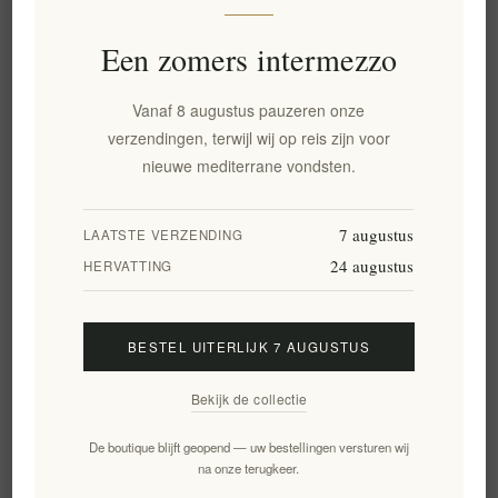
Love:
Ashwagandha, Maca, Spearmint, Nettle, Whitemulberry.
Een zomers intermezzo
Νight
cup:
Passiebloem, Virginia glidkruid, Hop, Lavendel, Ash
waganda, Lycorise
Vanaf 8 augustus pauzeren onze
Detox:
Paardebloem, Schisandra bessen, Kippenkruid, Kurkuma,
verzendingen, terwijl wij op reis zijn voor
Stevia
nieuwe mediterrane vondsten.
8 stuks - NetWeight 20ge
7 augustus
LAATSTE VERZENDING
24 augustus
HERVATTING
🌼 Beterschapscadeau
🎂 Verjaardagscadeau
🙏 Bedankcadeau
🎄 Kerstcadeau
BESTEL UITERLIJK 7 AUGUSTUS
Bekijk de collectie
Gerelateerde producten
De boutique blijft geopend — uw bestellingen versturen wij
na onze terugkeer.