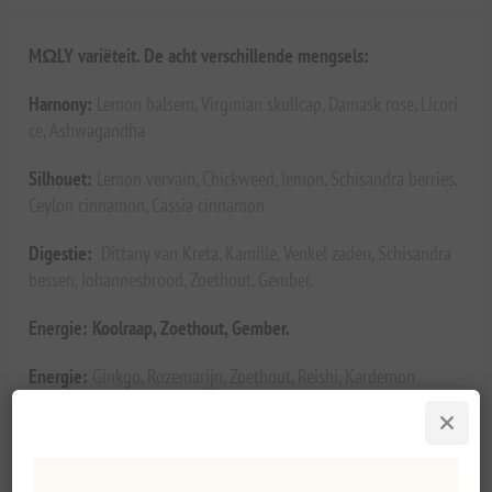
MΩLY variëteit. De acht verschillende mengsels:
Harnony:
Lemon balsem, Virginian skullcap, Damask rose, Licori
ce, Ashwagandha
Silhouet:
Lemon vervain, Chickweed, lemon, Schisandra berries,
Ceylon cinnamon, Cassia cinnamon
Digestie:
Dittany van Kreta, Kamille, Venkel zaden, Schisandra
bessen, Johannesbrood, Zoethout, Gember.
Energie: Koolraap, Zoethout, Gember.
Energie:
Ginkgo, Rozemarijn, Zoethout, Reishi, Kardemon
Defence:
Roselle, Chinese milkvetch, Ginger, Reishi, Licorice, Pe
nnyroyal