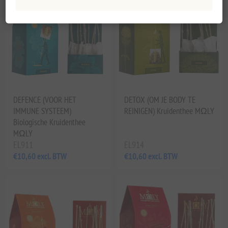
DEFENCE (VOOR HET
DETOX (OM JE BODY TE
IMMUNE SYSTEEM)
REINIGEN) Kruidenthee MΩLY
Biologische Kruidenthee
MΩLY
EL911
EL914
€10,60 excl. BTW
€10,60 excl. BTW