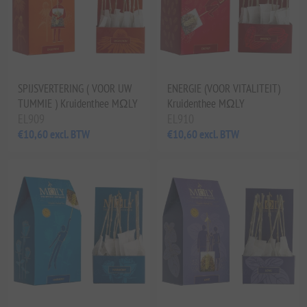
SPIJSVERTERING ( VOOR UW
ENERGIE (VOOR VITALITEIT)
TUMMIE ) Kruidenthee MΩLY
Kruidenthee MΩLY
EL909
EL910
€10,60 excl. BTW
€10,60 excl. BTW