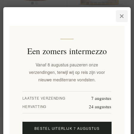
Dennenhoning Uit De
LADOLEA Fleur de Sel &
Maagdelijke Dennenbossen
Biologische Extra Vierge
Van Chalkidiki 280G Assa
Olijfolie Cadeauset |
Handgeplukt Grieks zout &
EL1726
Koudgeperste EVOO
€8,00 excl. BTW
EL1830
Een zomers intermezzo
€20,00 excl. BTW
gelijk aan €28,57 per 1 kg(s)
Vanaf 8 augustus pauzeren onze
verzendingen, terwijl wij op reis zijn voor
Categorie
nieuwe mediterrane vondsten.
Populaire labels
7 augustus
LAATSTE VERZENDING
24 augustus
HERVATTING
Informatie
BESTEL UITERLIJK 7 AUGUSTUS