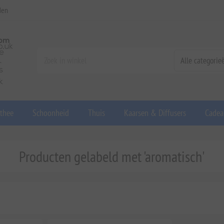
den
 thee
Schoonheid
Thuis
Kaarsen & Diffusers
Cadea
Producten gelabeld met 'aromatisch'