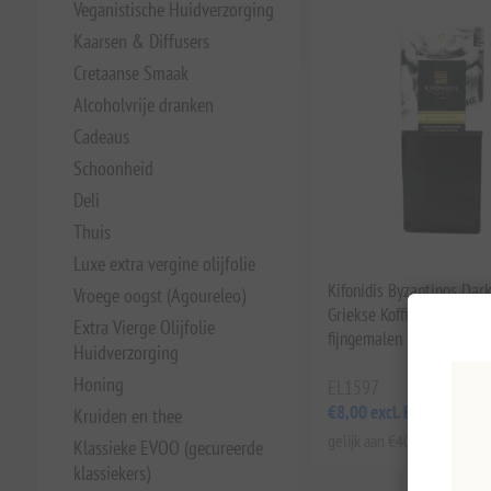
Veganistische Huidverzorging
Kaarsen & Diffusers
Cretaanse Smaak
Alcoholvrije dranken
Cadeaus
Schoonheid
Deli
Thuis
Luxe extra vergine olijfolie
Kifonidis Byzantinos Dar
Vroege oogst (Agoureleo)
Griekse Koffie (200g) | A
Extra Vierge Olijfolie
fijngemalen melange voor
Huidverzorging
Honing
EL1597
€8,00 excl. BTW
Kruiden en thee
gelijk aan €40,00 per 1 kg(s
Klassieke EVOO (gecureerde
klassiekers)