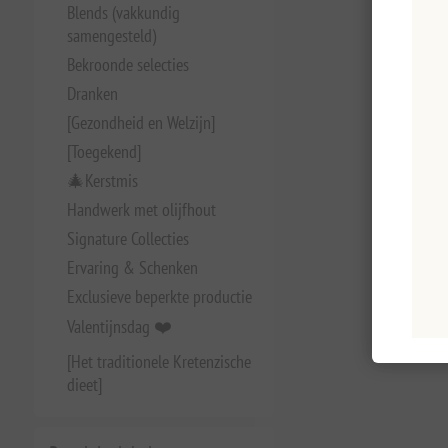
Blends (vakkundig
samengesteld)
Bekroonde selecties
Dranken
[Gezondheid en Welzijn]
[Toegekend]
🎄Kerstmis
Handwerk met olijfhout
Signature Collecties
Ervaring & Schenken
Exclusieve beperkte productie
Valentijnsdag ❤️
[Het traditionele Kretenzische
dieet]