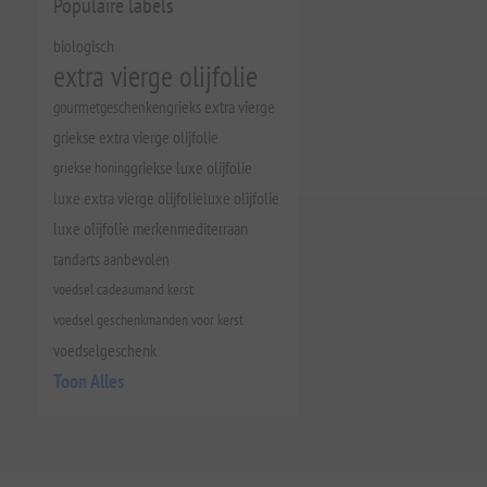
Populaire labels
biologisch
extra vierge olijfolie
gourmetgeschenken
grieks extra vierge
griekse extra vierge olijfolie
griekse honing
griekse luxe olijfolie
luxe extra vierge olijfolie
luxe olijfolie
luxe olijfolie merken
mediterraan
tandarts aanbevolen
voedsel cadeaumand kerst
voedsel geschenkmanden voor kerst
voedselgeschenk
Toon Alles