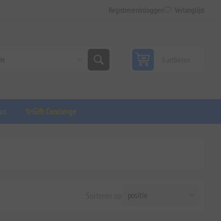
Registreren
Inloggen
Verlanglijst
0 artikelen
us
✨Gift Concierge
Sorteren op