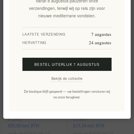
Vanaf 8 augustus pauzeren onze
EL1800
EL1801
verzendingen, terwijl wij op reis zijn voor
€39,90 excl. BTW
€49,90 excl. BTW
nieuwe mediterrane vondsten.
gelijk aan €53,20 per 1 lt
gelijk aan €66,53 per 1 lt
7 augustus
LAATSTE VERZENDING
24 augustus
HERVATTING
BESTEL UITERLIJK 7 AUGUSTUS
Bekijk de collectie
De boutique blijft geopend — uw bestellingen versturen wij
na onze terugkeer.
Ftelos 2020 Witte Wijn -
Enstikto White 2023 -
Premium Griekse Wijn van
Premium Witte Wijn uit Kreta
Santorini Wijngaarden
door Silva Daskalakis
EL1802
EL1803
€80,00 excl. BTW
€19,50 excl. BTW
gelijk aan €106,67 per 1 lt
gelijk aan €26,00 per 1 lt