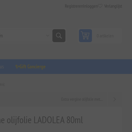
Registreren
Inloggen
Verlanglijst
0 artikelen
us
✨Gift Concierge
0ml
Extra vergine olijfolie met...
ne olijfolie LADOLEA 80ml