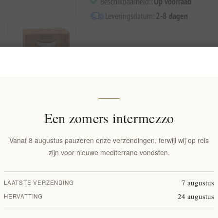
Beschikbaarheid::
Op voorraad
Leveringsdatum:
2-8 dagen
Een zomers intermezzo
Overview
Specifications
Reviews
Contact Us
Vanaf 8 augustus pauzeren onze verzendingen, terwijl wij op reis
zijn voor nieuwe mediterrane vondsten.
 olie is afkomstig van een andere variëteit olijven, uitsluitend geteeld 
7 augustus
LAATSTE VERZENDING
24 augustus
HERVATTING
sie voor olijfolie delen. Ze hebben een diep respect voor onze omgeving