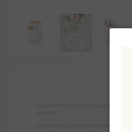
De LADOLEA® olijfolie is 100% single varietal en elke
schiereiland.
Onze partners zijn hardwerkende boeren, die onze pas