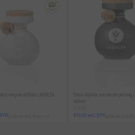
xtra vergine olijfolie LADOLEA
Extra olijfolie van eerste persing
600ml
EL234
. BTW
€30,00 excl. BTW
gelijk aan €91,00 per 1 lt
gelijk aan €50,00 p