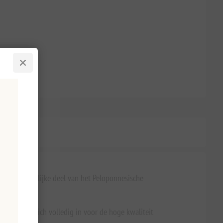
in het noordelijke deel van het Peloponnesische
 en zetten zich volledig in voor de hoge kwaliteit