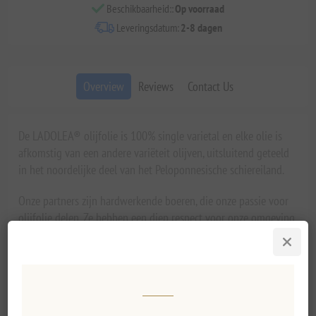
Beschikbaarheid::
Op voorraad
Leveringsdatum:
2-8 dagen
Overview
Reviews
Contact Us
De LADOLEA® olijfolie is 100% single varietal en elke olie is
afkomstig van een andere variëteit olijven, uitsluitend geteeld
in het noordelijke deel van het Peloponnesische schiereiland.
Onze partners zijn hardwerkende boeren, die onze passie voor
olijfolie delen. Ze hebben een diep respect voor onze omgeving
en zetten zich volledig in voor de hoge kwaliteit van het hele
proces en voor duurzame landbouwmethoden.
De reis van LADOLEA® begint in november, de ideale
oogstperiode. Afhankelijk van het gewenste smaakresultaat