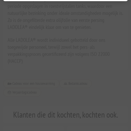
periode opgeslagen in roestvrijstalen tanks, waardoor een
natuurlijke bezinking onder ideale omstandigheden mogelijk is.
Zo is de ongefilterde extra olijfolie van eerste persing
LADOLEA® eindelijk klaar om van te genieten.
Alle LADOLEA® wordt individueel gebotteld door ons
toegewijde personeel, terwijl zowel het pers- als
verpakkingsproces gecertificeerd zijn volgens ISO 22000
(HACCP)
🏡 Cadeau voor een housewarming
🙏 Bedankcadeau
🎂 Verjaardagscadeau
Klanten die dit kochten, kochten ook.