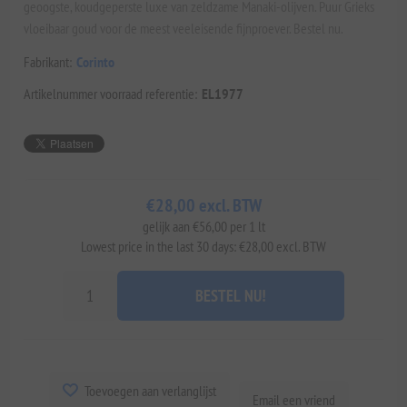
geoogste, koudgeperste luxe van zeldzame Manaki-olijven. Puur Grieks
vloeibaar goud voor de meest veeleisende fijnproever. Bestel nu.
Fabrikant:
Corinto
Artikelnummer voorraad referentie:
EL1977
€28,00 excl. BTW
gelijk aan €56,00 per 1 lt
Lowest price in the last 30 days: €28,00 excl. BTW
BESTEL NU!
Toevoegen aan verlanglijst
Email een vriend