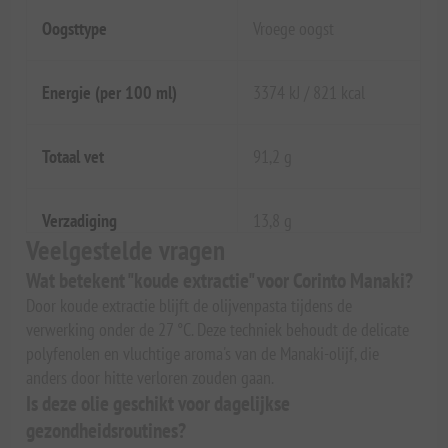
Oogsttype
Vroege oogst
Energie (per 100 ml)
3374 kJ / 821 kcal
Totaal vet
91,2 g
Verzadiging
13,8 g
Veelgestelde vragen
Wat betekent "koude extractie" voor Corinto Manaki?
Door koude extractie blijft de olijvenpasta tijdens de
verwerking onder de 27 °C. Deze techniek behoudt de delicate
polyfenolen en vluchtige aroma's van de Manaki-olijf, die
anders door hitte verloren zouden gaan.
Is deze olie geschikt voor dagelijkse
gezondheidsroutines?