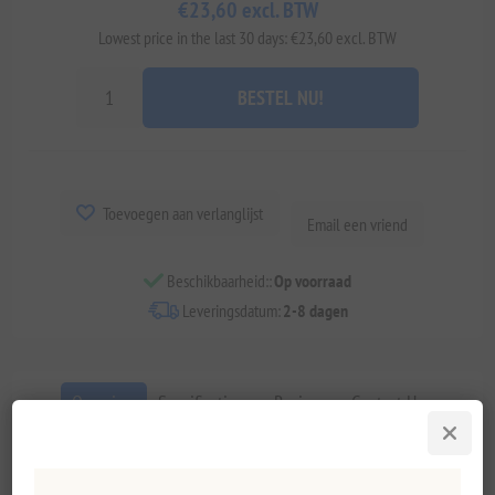
€23,60 excl. BTW
Lowest price in the last 30 days: €23,60 excl. BTW
BESTEL NU!
Toevoegen aan verlanglijst
Email een vriend
Beschikbaarheid::
Op voorraad
Leveringsdatum:
2-8 dagen
Overview
Specifications
Reviews
Contact Us
Deze deegroller van olijfhout zonder handvat biedt direct