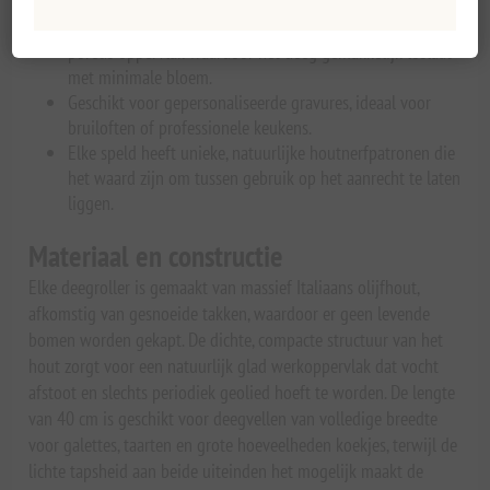
gerichte verdunning van specifieke gebieden.
De dichte nerf van olijfhout zorgt voor een glad, niet-
poreus oppervlak waardoor het deeg gemakkelijk loslaat
met minimale bloem.
Geschikt voor gepersonaliseerde gravures, ideaal voor
bruiloften of professionele keukens.
Elke speld heeft unieke, natuurlijke houtnerfpatronen die
het waard zijn om tussen gebruik op het aanrecht te laten
liggen.
Materiaal en constructie
Elke deegroller is gemaakt van massief Italiaans olijfhout,
afkomstig van gesnoeide takken, waardoor er geen levende
bomen worden gekapt. De dichte, compacte structuur van het
hout zorgt voor een natuurlijk glad werkoppervlak dat vocht
afstoot en slechts periodiek geolied hoeft te worden. De lengte
van 40 cm is geschikt voor deegvellen van volledige breedte
voor galettes, taarten en grote hoeveelheden koekjes, terwijl de
lichte tapsheid aan beide uiteinden het mogelijk maakt de