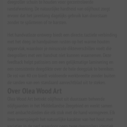
deegroller schuin te houden voor gecontroleerde
randafwerking. De natuurlijke hardheid van olijfhout zorgt
ervoor dat het jarenlang dagelijks gebruik kan doorstaan
zonder te splinteren of te barsten.
Het handvatloze ontwerp biedt een directe, tactiele verbinding
met het deeg. Je handpalmen rusten op het warme houten
oppervlak, waardoor je minuscule dikteverschillen voelt die
deegrollers met een handvat niet kunnen waarnemen. Deze
feedback helpt patissiers om een gelijkmatige laminering en
een consistente deegdikte over de hele deegplak te bereiken.
De rol van 40 cm biedt voldoende werkbreedte zonder buiten
de randen van een standaard aanrechtblad uit te steken.
Over Olea Wood Art
Olea Wood Art betrekt olijfhout uit duurzaam beheerde
olijfgaarden in het Middellandse Zeegebied en werkt samen
met ambachtslieden die elk stuk met de hand vormgeven. Elk
item weerspiegelt het natuurlijke karakter van het hout, met
variaties in de nerf waardoor geen twee deegrollers identiek