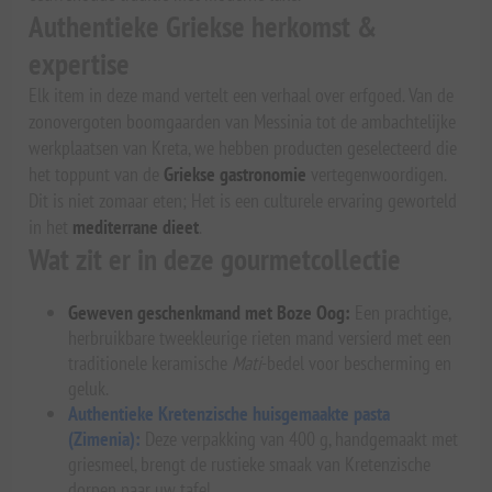
Authentieke Griekse herkomst &
expertise
Elk item in deze mand vertelt een verhaal over erfgoed. Van de
zonovergoten boomgaarden van Messinia tot de ambachtelijke
werkplaatsen van Kreta, we hebben producten geselecteerd die
het toppunt van de
Griekse gastronomie
vertegenwoordigen.
Dit is niet zomaar eten; Het is een culturele ervaring geworteld
in het
mediterrane dieet
.
Wat zit er in deze gourmetcollectie
Geweven geschenkmand met Boze Oog:
Een prachtige,
herbruikbare tweekleurige rieten mand versierd met een
traditionele keramische
Mati
-bedel voor bescherming en
geluk.
Authentieke Kretenzische huisgemaakte pasta
(Zimenia):
Deze verpakking van 400 g, handgemaakt met
griesmeel, brengt de rustieke smaak van Kretenzische
dorpen naar uw tafel.