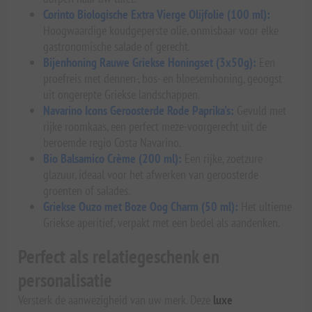
Corinto Biologische Extra Vierge Olijfolie (100 ml):
Hoogwaardige koudgeperste olie, onmisbaar voor elke
gastronomische salade of gerecht.
Bijenhoning Rauwe Griekse Honingset (3x50g):
Een
proefreis met dennen-, bos- en bloesemhoning, geoogst
uit ongerepte Griekse landschappen.
Navarino Icons Geroosterde Rode Paprika's:
Gevuld met
rijke roomkaas, een perfect meze-voorgerecht uit de
beroemde regio Costa Navarino.
Bio Balsamico Crème (200 ml):
Een rijke, zoetzure
glazuur, ideaal voor het afwerken van geroosterde
groenten of salades.
Griekse Ouzo met Boze Oog Charm (50 ml):
Het ultieme
Griekse aperitief, verpakt met een bedel als aandenken.
Perfect als relatiegeschenk en
personalisatie
Versterk de aanwezigheid van uw merk. Deze
luxe