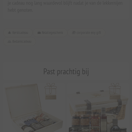
je cadeau nog lang waardevol blijft nadat je van de lekkernijen
hebt genoten.
🎄 Kerstcadeau
💼 Relatiegeschenk
🎁 corporate eoy gift
🙏 Bedankcadeau
Past prachtig bij