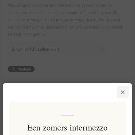
Maak uw geschenk extra bijzonder met onze gepersonaliseerde
cadeaubon—de ideale manier om een oprechte boodschap aan elk
cadeau toe te voegen. Of het nu gaat om verjaardagen, feestdagen of
een speciaal bedankje, personaliseer uw bericht en maak elk geschenk
werkelijk onvergetelijk.
€49,90 excl. BTW
Lowest price in the last 30 days: €49,90 excl. BTW
BESTEL NU!
Een zomers intermezzo