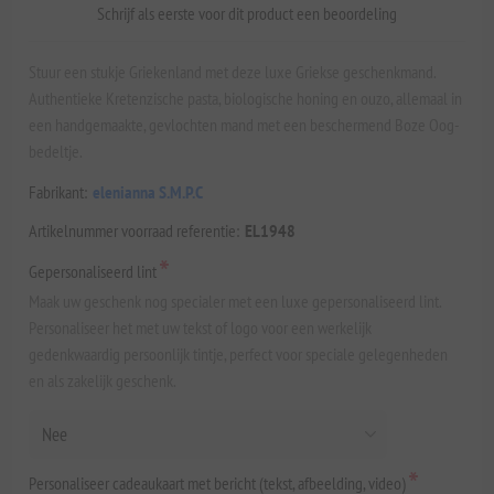
Schrijf als eerste voor dit product een beoordeling
Stuur een stukje Griekenland met deze luxe Griekse geschenkmand.
Authentieke Kretenzische pasta, biologische honing en ouzo, allemaal in
een handgemaakte, gevlochten mand met een beschermend Boze Oog-
bedeltje.
Fabrikant:
elenianna S.M.P.C
Artikelnummer voorraad referentie:
EL1948
*
Gepersonaliseerd lint
Maak uw geschenk nog specialer met een luxe gepersonaliseerd lint.
Personaliseer het met uw tekst of logo voor een werkelijk
gedenkwaardig persoonlijk tintje, perfect voor speciale gelegenheden
en als zakelijk geschenk.
*
Personaliseer cadeaukaart met bericht (tekst, afbeelding, video)