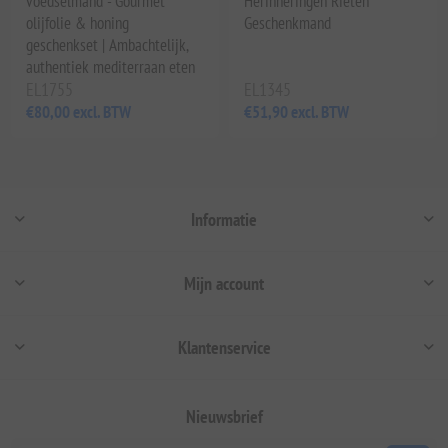
voedselmand - Gourmet
Herinneringen Rieten
olijfolie & honing
Geschenkmand
geschenkset | Ambachtelijk,
authentiek mediterraan eten
EL1755
EL1345
€80,00 excl. BTW
€51,90 excl. BTW
Informatie
Mijn account
Klantenservice
Nieuwsbrief