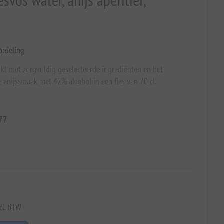
svos water, anijs aperitief,
ordeling
akt met zorgvuldig geselecteerde ingrediënten en het
e anijssmaak met 42% alcohol in een fles van 70 cl.
77
cl. BTW