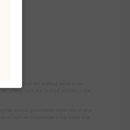
ige, ronde textuur met zoethout, venkel en een
t een scheutje water, wat de drank verandert in een
egrilde octopus, gemarineerde olijven, feta of verse
o, en biedt een toegankelijke instap zonder in te