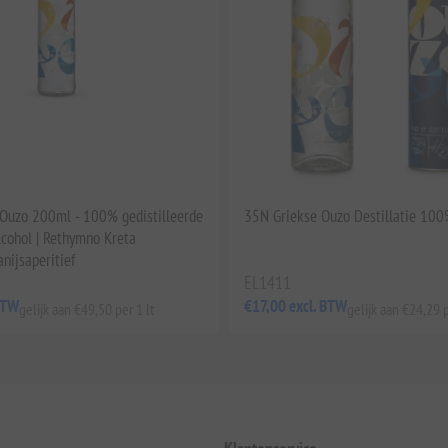
Ouzo 200ml - 100% gedistilleerde
35N Griekse Ouzo Destillatie 10
cohol | Rethymno Kreta
anijsaperitief
EL1411
BTW
€17,00 excl. BTW
gelijk aan €49,50 per 1 lt
gelijk aan €24,29 p