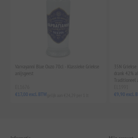
Varvayanni Blue Ouzo 70cl - Klassieke Griekse
35N Griekse 
anijsgeest
drank 42% al
Traditioneel 
EL1676
EL1991
€17,00 excl. BTW
€9,90 excl. 
gelijk aan €24,29 per 1 lt