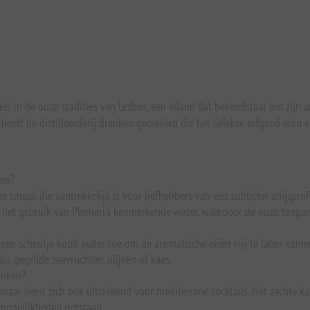
els in de ouzo-tradities van Lesbos, een eiland dat bekendstaat om zijn 
 heeft de distilleerderij dranken gecreëerd die het Griekse erfgoed eren
ten?
te smaak die aantrekkelijk is voor liefhebbers van een subtieler anijspro
 het gebruik van Plomari's kenmerkende water, waardoor de ouzo toegankel
g een scheutje koud water toe om de aromatische oliën vrij te laten ko
ls gegrilde zeevruchten, olijven of kaas.
rinken?
, maar leent zich ook uitstekend voor mediterrane cocktails. Het zachte k
xmogelijkheden ontstaan.