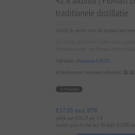
42% alcohol | Plomari Le
traditionele distillatie
Schrijf als eerste voor dit product een beo
Een zachte, ultralichte Griekse ouzo, gema
bijzondere water van Plomari, Lesbos. Rijk
Fabrikant:
elenianna S.M.P.C
Artikelnummer voorraad referentie:
EL16
€17,00 excl. BTW
gelijk aan €24,29 per 1 lt
Lowest price in the last 30 days: €17,00 ex