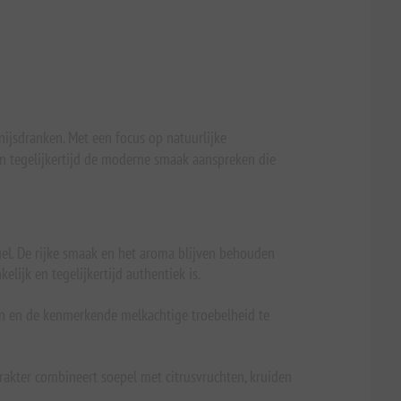
anijsdranken. Met een focus op natuurlijke
 en tegelijkertijd de moderne smaak aanspreken die
fiel. De rijke smaak en het aroma blijven behouden
ijk en tegelijkertijd authentiek is.
men en de kenmerkende melkachtige troebelheid te
arakter combineert soepel met citrusvruchten, kruiden