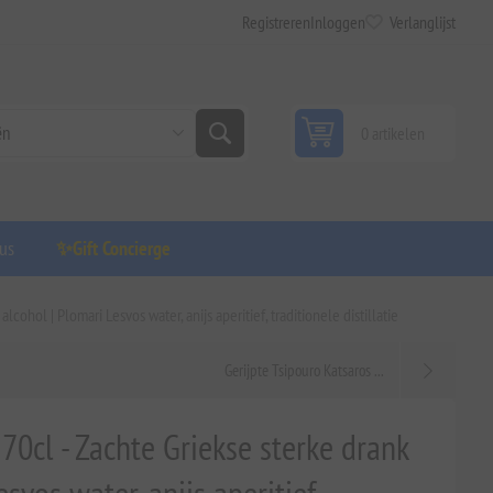
Registreren
Inloggen
Verlanglijst
0 artikelen
us
✨Gift Concierge
ohol | Plomari Lesvos water, anijs aperitief, traditionele distillatie
Gerijpte Tsipouro Katsaros ...
0cl - Zachte Griekse sterke drank