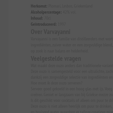
Herkomst:
Plomari, Lesbos, Griekenland
Alcoholpercentage:
42% vol.
Inhoud:
70cl
Geïntroduceerd:
1997
Over Varvayanni
Varvayanni is een familie van distilleerders met wort
ingrediënten, zuiver water en een zorgvuldige blend,
op zoek is naar balans en helderheid.
Veelgestelde vragen
Wat maakt deze ouzo anders dan traditionele varian
Deze ouzo is samengesteld voor een ultralichte, zach
dankzij een zorgvuldige selectie van ingrediënten en
Hoe moet ik deze ouzo serveren?
Serveer goed gekoeld in een hoog glas met ijs. Voe
creëren. Geniet er langzaam van bij Griekse mezze zoa
Is dit geschikt voor cocktails of alleen om puur te d
Deze ouzo is niet alleen heerlijk om puur te drinken
en bruisend water, waardoor er talloze creatieve mi