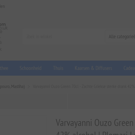
den
 thee
Schoonheid
Thuis
Kaarsen & Diffusers
Cadea
ipouro, Mastiha)
Varvayanni Ouzo Green 70cl - Zachte Griekse sterke drank 42% alc
Varvayanni Ouzo Green 7