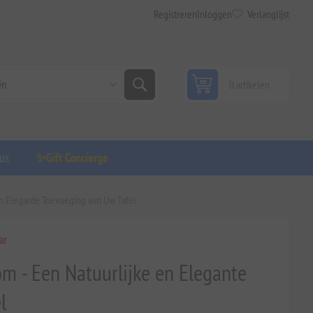
Registreren
Inloggen
Verlanglijst
0 artikelen
us
✨Gift Concierge
n Elegante Toevoeging aan Uw Tafel
ar
m - Een Natuurlijke en Elegante
l