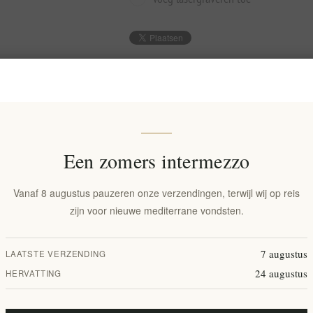
€28,00 excl. BTW
Lowest price in the last 30 days: €28,00 e
BESTEL NU!
Een zomers intermezzo
Vanaf 8 augustus pauzeren onze verzendingen, terwijl wij op reis
Toevoegen aan verlanglijst
Em
zijn voor nieuwe mediterrane vondsten.
Leveringsdatum:
2-8 dagen
7 augustus
LAATSTE VERZENDING
24 augustus
HERVATTING