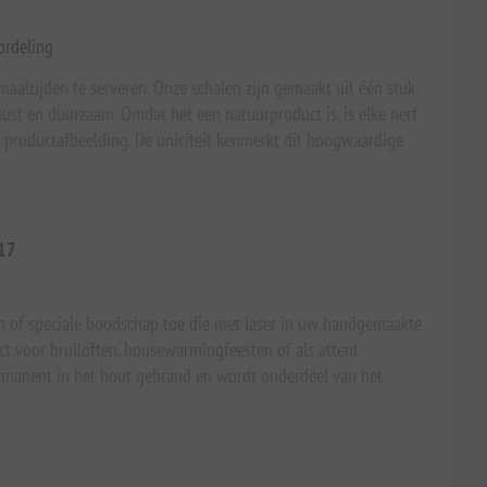
ordeling
aaltijden te serveren. Onze schalen zijn gemaakt uit één stuk
uust en duurzaam. Omdat het een natuurproduct is, is elke nerf
e productafbeelding. De uniciteit kenmerkt dit hoogwaardige
17
 of speciale boodschap toe die met laser in uw handgemaakte
ct voor bruiloften, housewarmingfeesten of als attent
ermanent in het hout gebrand en wordt onderdeel van het