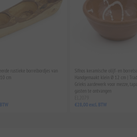
eerde rustieke borrelbordjes van
Sifnos keramische olijf- en borrels
5x10 cm
Handgemaakt klein Ø 12 cm | Trad
Grieks aardewerk voor mezze, tap
gasten te ontvangen
EL2079
. BTW
€28,00 excl. BTW