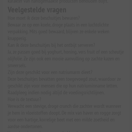
karakter van handgemaakte producten behouden blijft.
Veelgestelde vragen
Hoe moet ik deze beschuitjes bewaren?
Bewaar ze op een koele, droge plaats in een luchtdichte
verpakking. Mits goed bewaard, blijven ze enkele weken
knapperig.
Kan ik deze beschuitjes bij het ontbijt serveren?
Ja, ze passen goed bij yoghurt, honing, vers fruit of een scheutje
olijfolie. Ze zijn ook een mooie aanvulling op zachte kazen en
smeersels.
Zijn deze geschikt voor een natriumarm dieet?
Deze beschuitjes bevatten geen toegevoegd zout, waardoor ze
geschikt zijn voor mensen die op hun natriuminname letten.
Raadpleeg indien nodig altijd de voedingsrichtlijnen.
Hoe is de textuur?
Verwacht een stevige, droge crunch die zachter wordt wanneer
je hem in vloeistoffen doopt. De mix van haver en rogge zorgt
voor een hartige, korrelige beet met een milde zoetheid en
aardse ondertonen.