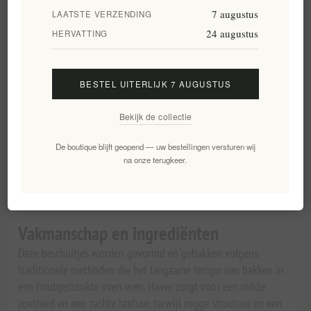
natuurlijke vezels en een diepe, nootachtige smaak.
7 augustus
LAATSTE VERZENDING
Gebakken in een traditionele houtoven voor een
24 augustus
HERVATTING
authentieke textuur.
Bevat geen toegevoegd zout of olie, waardoor de
graansmaak volledig tot zijn recht komt.
BESTEL UITERLIJK 7 AUGUSTUS
Ideaal om te combineren met kaas, honing, yoghurt, of
gewoon puur te eten.
Bekijk de collectie
Wordt geleverd in de natuurlijke verpakking van het
atelier, waardoor de ambachtelijke authenticiteit
De boutique blijft geopend — uw bestellingen versturen wij
behouden blijft.
na onze terugkeer.
Geschikt voor gezondheidsbewuste consumenten die op
zoek zijn naar traditionele snacks op basis van granen.
Nettogewicht: 300 gram
Vakmanschap en ingrediënten
Deze beschuitjes worden gevormd en gebakken volgens
traditionele methoden die het langzame tempo van bakken in
een houtgestookte oven eren. Haver zorgt voor een milde
zoetheid en een zachte textuur, terwijl rogge structuur en een