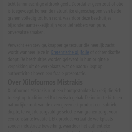
licht tannineachtige afdronk geeft. Doordat er geen zout of olie
is toegevoegd, komen de natuurlijke eigenschappen van beide
granen volledig tot hun recht, waardoor deze beschuitjes
bijzonder aantrekkelijk zijn voor liefhebbers van pure,
onvervalste smaken.
Verwacht een stevige, knapperige textuur die heerlijk zacht
wordt wanneer je ze in
Kretenzische olijfolie
of ochtendkoffie
doopt. De beschuitjes worden geleverd in hun originele
verpakking uit de werkplaats, wat de nadruk legt op
authenticiteit boven een fraaie presentatie.
Over Xilofournos Mistrakis
Xilofournos Mistrakis runt een houtgestookte bakkerij die zich
toelegt op traditioneel Kretenzisch gebak. De indirecte hitte en
natuurlijke rook van de oven geven elk product een subtiele
diepte, terwijl de zorgvuldige selectie van granen zorgt voor
een constante kwaliteit. Elk product verlaat de werkplaats
zonder industriële bewerking, waardoor het authentieke