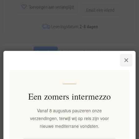
Toevoegen aan verlanglijst
Email een vriend
Leveringsdatum:
2-8 dagen
Overview
Reviews
Contact Us
Deze paximadia van haver en rogge worden langzaam
gebakken in een houtgestookte oven, waardoor de voedzame
eigenschappen van de volkoren granen behouden blijven
Een zomers intermezzo
zonder toegevoegd zout of olie. Elk beschuitje biedt een
stevige, bevredigende beet en de aardse smaak van rogge
Vanaf 8 augustus pauzeren onze
gecombineerd met de zachte zoetheid van haver.
Belangrijkste kenmerken
verzendingen, terwijl wij op reis zijn voor
nieuwe mediterrane vondsten.
Gemaakt met volkoren haver en roggemeel voor